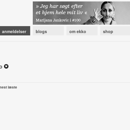
anmeldelser
blogs
om ekko
shop
no
mest læste