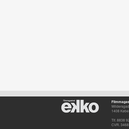
Filmmagas
Wildersgade
1408 Købe
Tlf. 8838 9
CVR. 3468