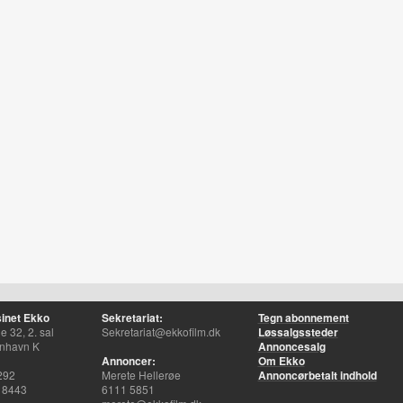
inet Ekko
Sekretariat:
Tegn abonnement
 32, 2. sal
Sekretariat@ekkofilm.dk
Løssalgssteder
nhavn K
Annoncesalg
Annoncer:
Om Ekko
292
Merete Hellerøe
Annoncørbetalt indhold
 8443
6111 5851