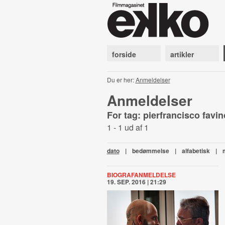
forside
artikler
Du er her:
Anmeldelser
Anmeldelser
For tag: pierfrancisco favi
1 - 1 ud af 1
dato
|
bedømmelse
|
alfabetisk
|
BIOGRAFANMELDELSE
19. SEP. 2016 | 21:29