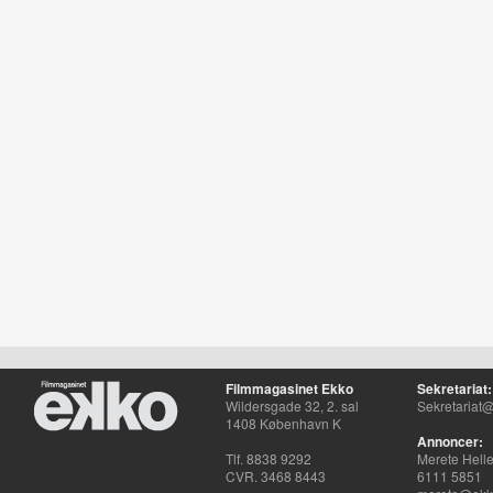
Filmmagasinet Ekko
Sekretariat:
Wildersgade 32, 2. sal
Sekretariat@
1408 København K
Annoncer:
Tlf. 8838 9292
Merete Hell
CVR. 3468 8443
6111 5851