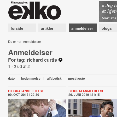
forside
artikler
anmeldelser
blogs
Du er her:
Anmeldelser
Anmeldelser
For tag: richard curtis
1 - 2 ud af 2
dato
|
bedømmelse
|
alfabetisk
|
mest læste
BIOGRAFANMELDELSE
BIOGRAFANMELDELSE
09. OKT. 2013 | 22:30
26. JUNI 2019 | 21:15