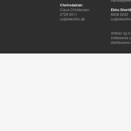
merete@ekko
Chefredaktør:
Claus Christensen
Ekko Shortli
2729 0011
8838 9292
cc@ekkofilm.dk
cc@ekkofilm
Artikler og i
indekseres u
distribueres