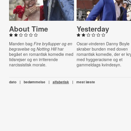
About Time
Yesterday
Manden bag
Fire bryllupper
og en
Oscar-vinderen Danny Boyle
begravelse
og
Notting Hill
har
skraber bunden med doven
begået en romantisk komedie med
romantisk komedie, der er kr
tidsrejser og en irriterende
med hyggeracisme og et
narcissistisk morale.
gammeldags kvindesyn.
dato
|
bedømmelse
|
alfabetisk
|
mest læste