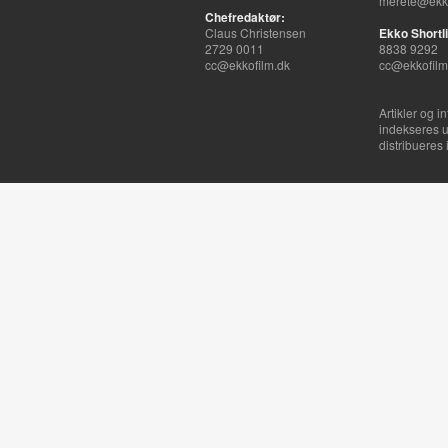
merete@ekko
Chefredaktør:
Claus Christensen
Ekko Shortli
2729 0011
8838 9292
cc@ekkofilm.dk
cc@ekkofilm
Artikler og i
indekseres u
distribueres