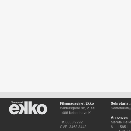
Filmmagasinet Ekko
Sekretariat:
Wildersgade 32, 2. sal
Sekretariat@
1408 København K
Annoncer:
Tlf. 8838 9292
Merete Hell
CVR. 3468 8443
6111 5851