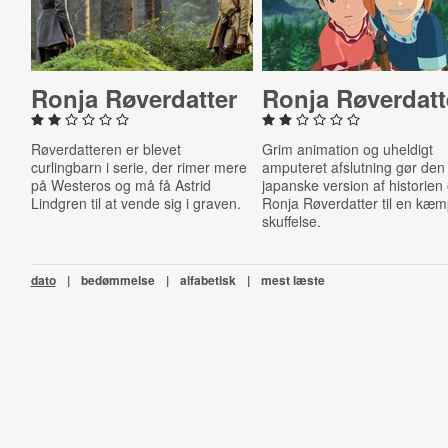
Ronja Rø­ver­dat­ter
Ronja Rø­ver­dat­t
Røverdatteren er blevet
Grim animation og uheldigt
curlingbarn i serie, der rimer mere
amputeret afslutning gør den
på Westeros og må få Astrid
japanske version af historie
Lindgren til at vende sig i graven.
Ronja Røverdatter til en kæ
skuffelse.
dato
|
bedømmelse
|
alfabetisk
|
mest læste