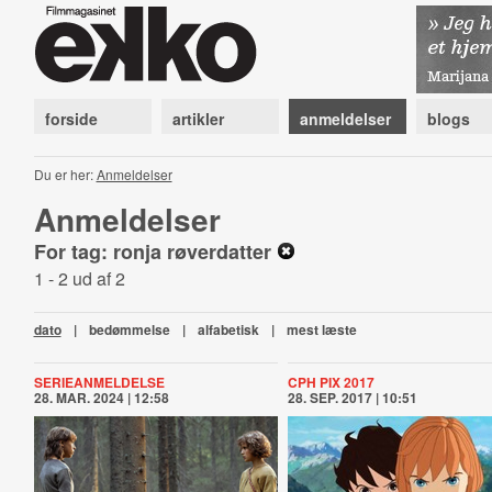
forside
artikler
anmeldelser
blogs
Du er her:
Anmeldelser
Anmeldelser
For tag: ronja røverdatter
1 - 2 ud af 2
dato
|
bedømmelse
|
alfabetisk
|
mest læste
SERIEANMELDELSE
CPH PIX 2017
28. MAR. 2024 | 12:58
28. SEP. 2017 | 10:51