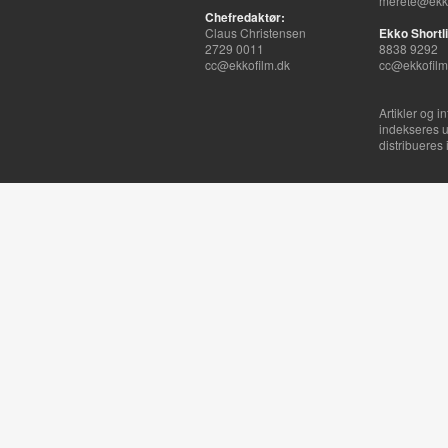
merete@ekko
Chefredaktør:
Claus Christensen
Ekko Shortli
2729 0011
8838 9292
cc@ekkofilm.dk
cc@ekkofilm
Artikler og i
indekseres u
distribueres