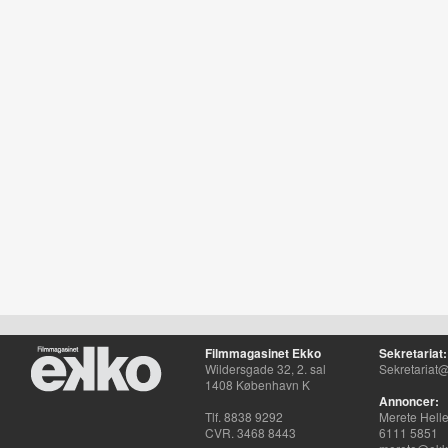
Filmmagasinet Ekko
Sekretariat:
Wildersgade 32, 2. sal
Sekretariat@
1408 København K
Annoncer:
Tlf. 8838 9292
Merete Hell
CVR. 3468 8443
6111 5851