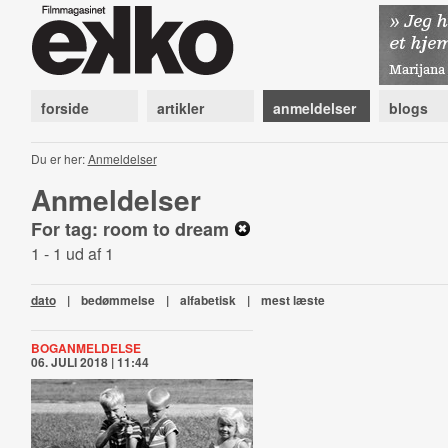
forside
artikler
anmeldelser
blogs
Du er her:
Anmeldelser
Anmeldelser
For tag: room to dream
1 - 1 ud af 1
dato
|
bedømmelse
|
alfabetisk
|
mest læste
BOGANMELDELSE
06. JULI 2018 | 11:44