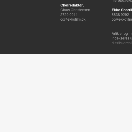
merete@ekko
Chefredaktør:
Claus Christensen
Ekko Shortli
2729 0011
8838 9292
cc@ekkofilm.dk
cc@ekkofilm
Artikler og i
indekseres u
distribueres