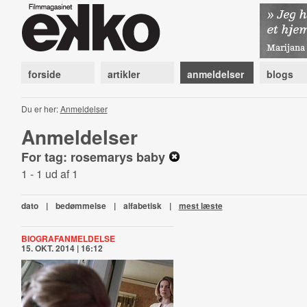
forside
artikler
anmeldelser
blogs
Du er her:
Anmeldelser
Anmeldelser
For tag: rosemarys baby
1 - 1 ud af 1
dato
|
bedømmelse
|
alfabetisk
|
mest læste
BIOGRAFANMELDELSE
15. OKT. 2014 | 16:12