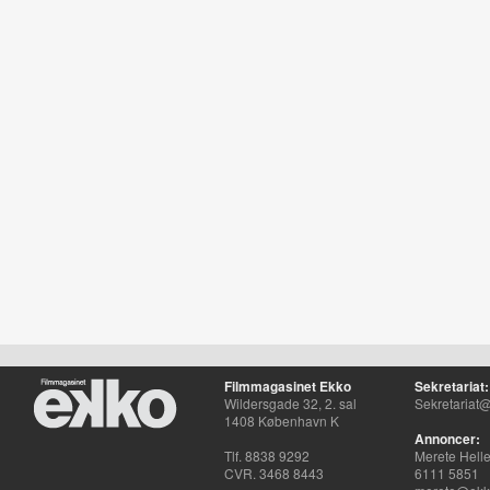
Filmmagasinet Ekko
Sekretariat:
Wildersgade 32, 2. sal
Sekretariat@
1408 København K
Annoncer:
Tlf. 8838 9292
Merete Hell
CVR. 3468 8443
6111 5851