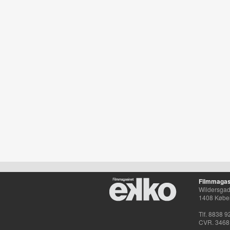
Filmmagas
Wildersgade
1408 Købe
Tlf. 8838 9
CVR. 3468