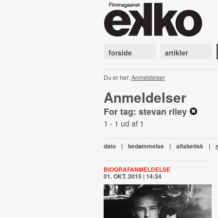
forside
artikler
Du er her:
Anmeldelser
Anmeldelser
For tag: stevan riley
1 - 1 ud af 1
dato
|
bedømmelse
|
alfabetisk
|
BIOGRAFANMELDELSE
01. OKT. 2015 | 14:34