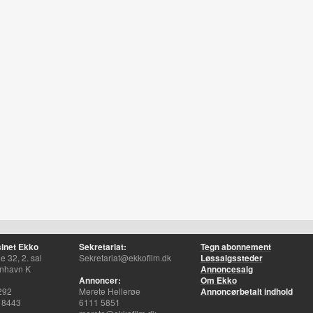
inet Ekko
Sekretariat:
Tegn abonnement
 32, 2. sal
Sekretariat@ekkofilm.dk
Løssalgssteder
nhavn K
Annoncesalg
Annoncer:
Om Ekko
292
Merete Hellerøe
Annoncørbetalt indhold
 8443
6111 5851