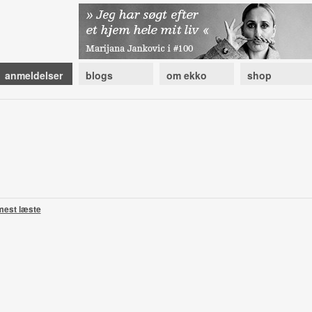
anmeldelser
blogs
om ekko
shop
mest læste