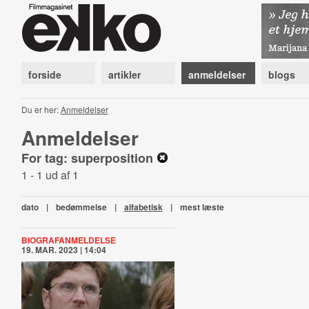
forside
artikler
anmeldelser
blogs
Du er her:
Anmeldelser
Anmeldelser
For tag: superposition
1 - 1 ud af 1
dato
|
bedømmelse
|
alfabetisk
|
mest læste
BIOGRAFANMELDELSE
19. MAR. 2023 | 14:04