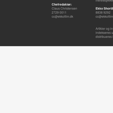
merete@ekko
Chefredaktør:
Claus Christensen
Ekko Shortli
2729 0011
8838 9292
cc@ekkofilm.dk
cc@ekkofilm
Artikler og i
indekseres u
distribueres