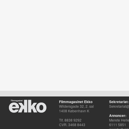
Filmmagasinet Ekko
Sekretariat:
Wildersgade 32, 2. sal
Sekretariat@
1408 København K
Annoncer:
Tlf. 8838 9292
Merete Hell
CVR. 3468 8443
6111 5851