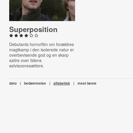
Su­per­pos­i­tion
Debutants horrorfilm om
forældres
magtkamp i den isolerede natur er
overbevisende god og en skarp
satire over tidens
selviscenesættere.
dato
|
bedømmelse
|
alfabetisk
|
mest læste