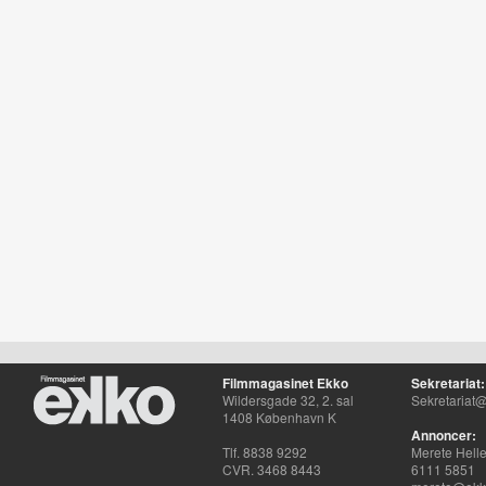
Filmmagasinet Ekko
Sekretariat:
Wildersgade 32, 2. sal
Sekretariat@
1408 København K
Annoncer:
Tlf. 8838 9292
Merete Hell
CVR. 3468 8443
6111 5851