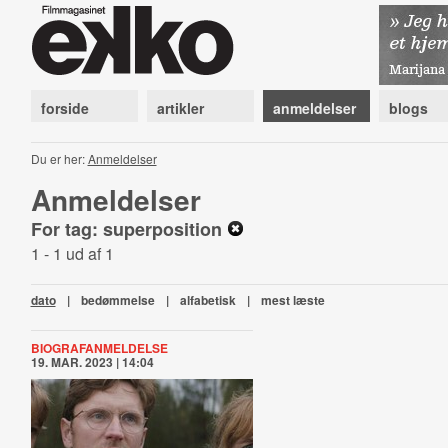
forside
artikler
anmeldelser
blogs
Du er her:
Anmeldelser
Anmeldelser
For tag: superposition
1 - 1 ud af 1
dato
|
bedømmelse
|
alfabetisk
|
mest læste
BIOGRAFANMELDELSE
19. MAR. 2023 | 14:04