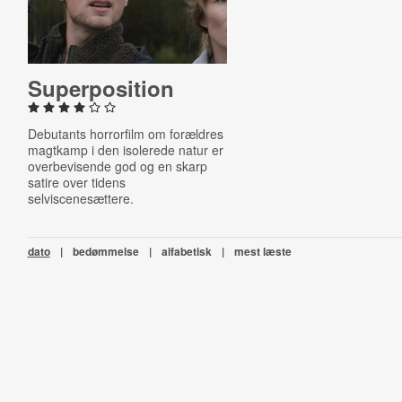
Su­per­pos­i­tion
Debutants horrorfilm om
forældres
magtkamp i den isolerede natur er
overbevisende god og en skarp
satire over tidens
selviscenesættere.
dato
|
bedømmelse
|
alfabetisk
|
mest læste