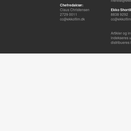
merete@ekko
Chefredaktør:
Claus Christensen
Ekko Shortli
2729 0011
8838 9292
cc@ekkofilm.dk
cc@ekkofilm
Artikler og i
indekseres u
distribueres