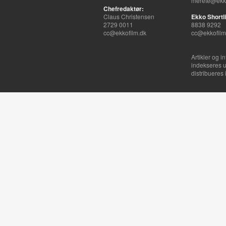
merete@ekko
Chefredaktør:
Claus Christensen
Ekko Shortli
2729 0011
8838 9292
cc@ekkofilm.dk
cc@ekkofilm
Artikler og i
indekseres u
distribueres