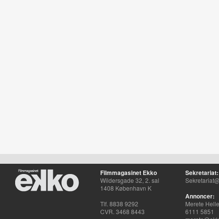
Filmmagasinet Ekko
Sekretariat:
Wildersgade 32, 2. sal
Sekretariat@
1408 København K
Annoncer:
Tlf. 8838 9292
Merete Hell
CVR. 3468 8443
6111 5851