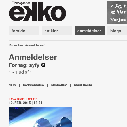
forside
artikler
anmeldelser
blogs
Du er her:
Anmeldelser
Anmeldelser
For tag: syfy
1 - 1 ud af 1
dato
|
bedømmelse
|
alfabetisk
|
mest læste
TV-ANMELDELSE
10. FEB. 2015 | 14:31