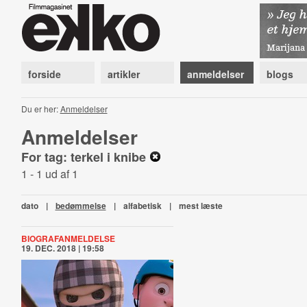
forside
artikler
anmeldelser
blogs
Du er her:
Anmeldelser
Anmeldelser
For tag: terkel i knibe
1 - 1 ud af 1
dato
|
bedømmelse
|
alfabetisk
|
mest læste
BIOGRAFANMELDELSE
19. DEC. 2018 | 19:58