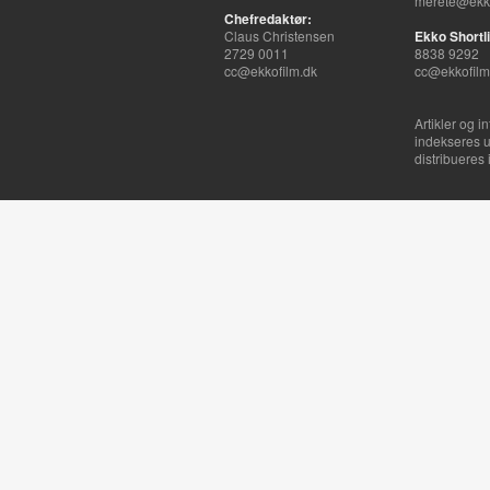
merete@ekko
Chefredaktør:
Claus Christensen
Ekko Shortli
2729 0011
8838 9292
cc@ekkofilm.dk
cc@ekkofilm
Artikler og i
indekseres u
distribueres