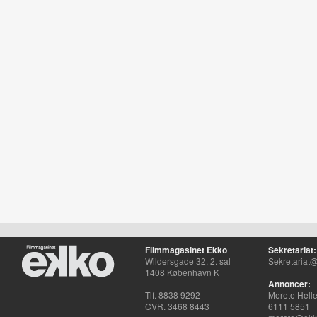
Filmmagasinet Ekko
Sekretariat:
Wildersgade 32, 2. sal
Sekretariat@
1408 København K
Annoncer:
Tlf. 8838 9292
Merete Hell
CVR. 3468 8443
6111 5851