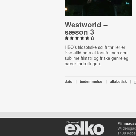
Westworld –
sæson 3
HBO’s filosofiske sci-fi-thriller er
ikke altid nem at forstå, men den
sublime filmstil og friske genreleg
bærer fortællingen.
dato
|
bedømmelse
|
alfabetisk
|
Filmmagas
Wildersgade
1408 Købe