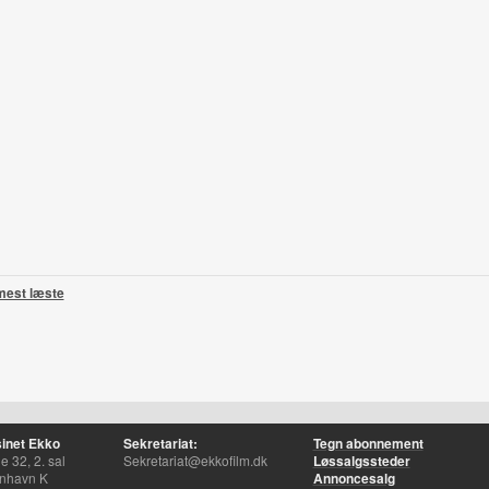
mest læste
inet Ekko
Sekretariat:
Tegn abonnement
 32, 2. sal
Sekretariat@ekkofilm.dk
Løssalgssteder
nhavn K
Annoncesalg