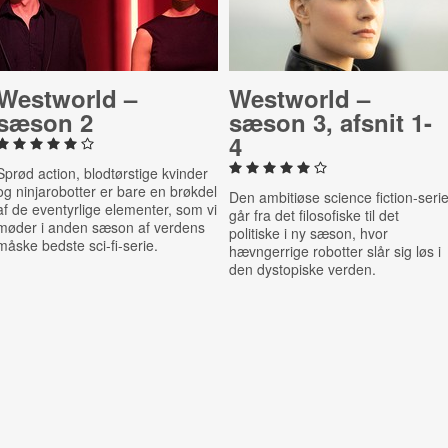
Westworld –
Westworld –
sæson 2
sæson 3, afsnit 1-
4
Sprød action, blodtørstige kvinder
og ninjarobotter er bare en brøkdel
Den ambitiøse science fiction-seri
af de eventyrlige elementer, som vi
går fra det filosofiske til det
møder i anden sæson af verdens
politiske i ny sæson, hvor
måske bedste sci-fi-serie.
hævngerrige robotter slår sig løs i
den dystopiske verden.