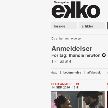
forside
artikler
Du er her:
Anmeldelser
Anmeldelser
For tag: thandie newton
1 - 4 ud af 4
dato
|
bedømmelse
|
alfabetisk
|
SERIEANMELDELSE
14. SEP. 2016 | 15:41