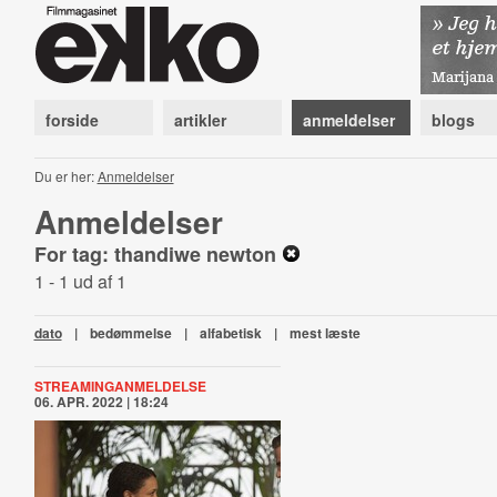
forside
artikler
anmeldelser
blogs
Du er her:
Anmeldelser
Anmeldelser
For tag: thandiwe newton
1 - 1 ud af 1
dato
|
bedømmelse
|
alfabetisk
|
mest læste
STREAMINGANMELDELSE
06. APR. 2022 | 18:24