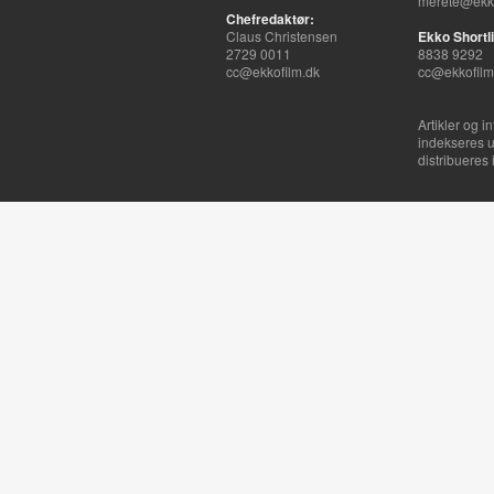
merete@ekko
Chefredaktør:
Claus Christensen
Ekko Shortli
2729 0011
8838 9292
cc@ekkofilm.dk
cc@ekkofilm
Artikler og i
indekseres u
distribueres