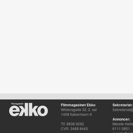
Filmmagasinet Ekko
Sekretariat:
Wildersgade 32, 2. sal
Sekretariat@
1408 København K
Annoncer:
Tlf. 8838 9292
Merete Hell
CVR. 3468 8443
6111 5851