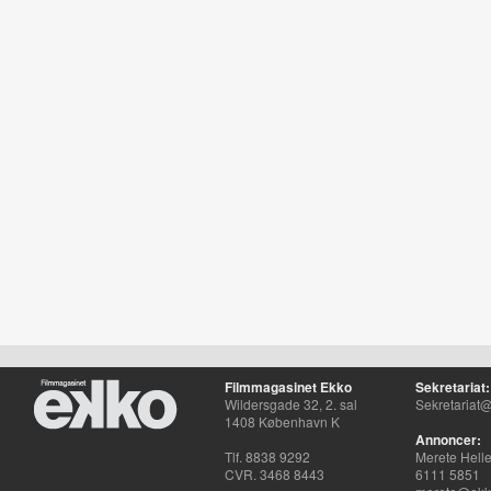
Filmmagasinet Ekko
Sekretariat:
Wildersgade 32, 2. sal
Sekretariat@
1408 København K
Annoncer:
Tlf. 8838 9292
Merete Hell
CVR. 3468 8443
6111 5851