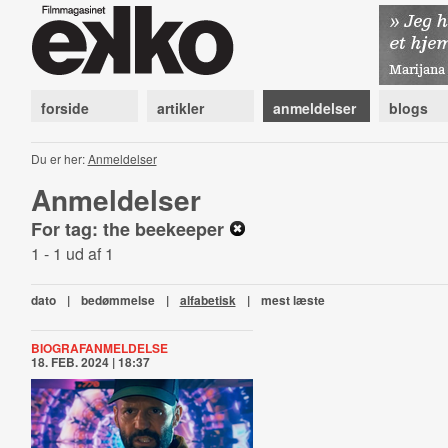
forside
artikler
anmeldelser
blogs
Du er her:
Anmeldelser
Anmeldelser
For tag: the beekeeper
1 - 1 ud af 1
dato
|
bedømmelse
|
alfabetisk
|
mest læste
BIOGRAFANMELDELSE
18. FEB. 2024 | 18:37