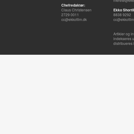
merete@ekko
Chefredaktør:
Claus Christensen
Ekko Shortli
2729 0011
8838 9292
cc@ekkofilm.dk
cc@ekkofilm
Artikler og i
indekseres u
distribueres