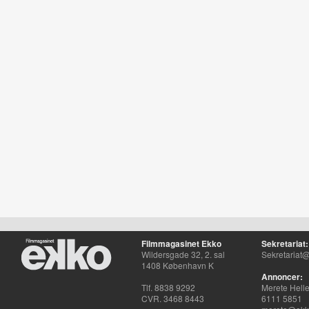
Filmmagasinet Ekko
Sekretariat:
Wildersgade 32, 2. sal
Sekretariat@
1408 København K
Annoncer:
Tlf. 8838 9292
Merete Hell
CVR. 3468 8443
6111 5851