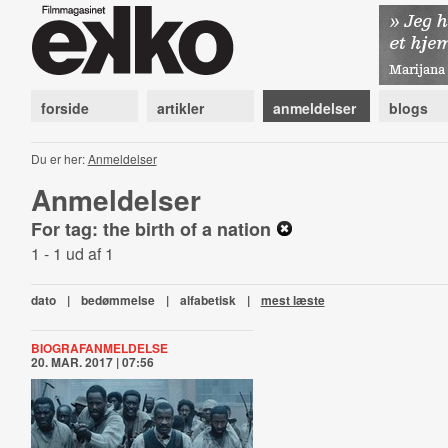
forside
artikler
anmeldelser
blogs
Du er her:
Anmeldelser
Anmeldelser
For tag: the birth of a nation
1 - 1 ud af 1
dato
|
bedømmelse
|
alfabetisk
|
mest læste
BIOGRAFANMELDELSE
20. MAR. 2017 | 07:56