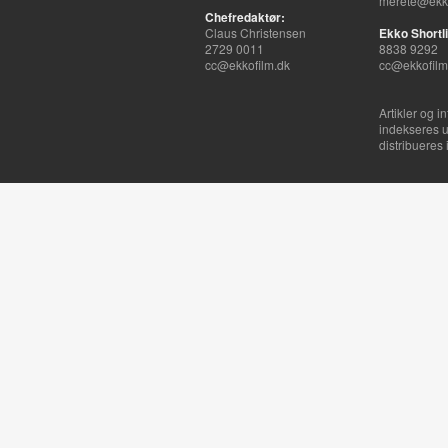
merete@ekko
Chefredaktør:
Claus Christensen
Ekko Shortli
2729 0011
8838 9292
cc@ekkofilm.dk
cc@ekkofilm
Artikler og i
indekseres u
distribueres