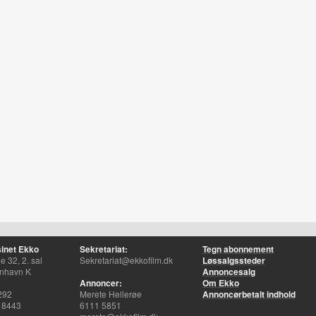
inet Ekko
Sekretariat:
Tegn abonnement
 32, 2. sal
Sekretariat@ekkofilm.dk
Løssalgssteder
nhavn K
Annoncesalg
Annoncer:
Om Ekko
292
Merete Hellerøe
Annoncørbetalt indhold
 8443
6111 5851