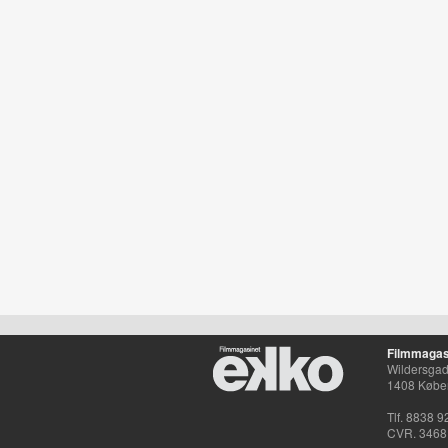
Filmmagas
Wildersgade
1408 Købe
Tlf. 8838 9
CVR. 3468