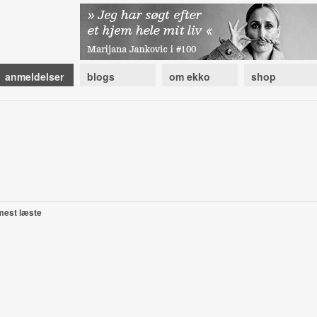
anmeldelser
blogs
om ekko
shop
mest læste