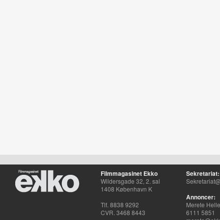
Filmmagasinet Ekko
Sekretariat:
Wildersgade 32, 2. sal
Sekretariat@
1408 København K
Annoncer:
Tlf. 8838 9292
Merete Hell
CVR. 3468 8443
6111 5851