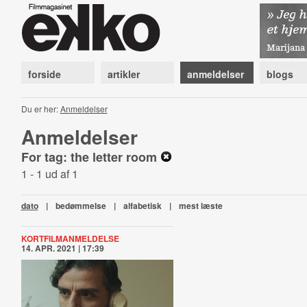
forside
artikler
anmeldelser
blogs
Du er her:
Anmeldelser
Anmeldelser
For tag: the letter room
1 - 1 ud af 1
dato
|
bedømmelse
|
alfabetisk
|
mest læste
KORTFILMANMELDELSE
14. APR. 2021 | 17:39