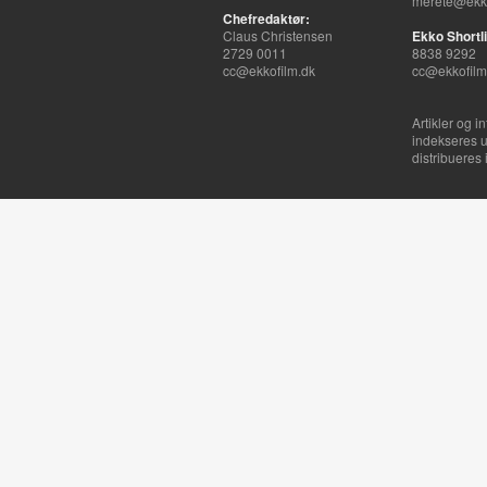
merete@ekko
Chefredaktør:
Claus Christensen
Ekko Shortli
2729 0011
8838 9292
cc@ekkofilm.dk
cc@ekkofilm
Artikler og i
indekseres u
distribueres