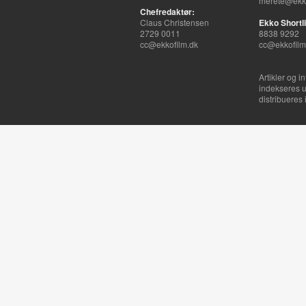
merete@ekko
Chefredaktør:
Claus Christensen
Ekko Shortli
2729 0011
8838 9292
cc@ekkofilm.dk
cc@ekkofilm
Artikler og i
indekseres u
distribueres