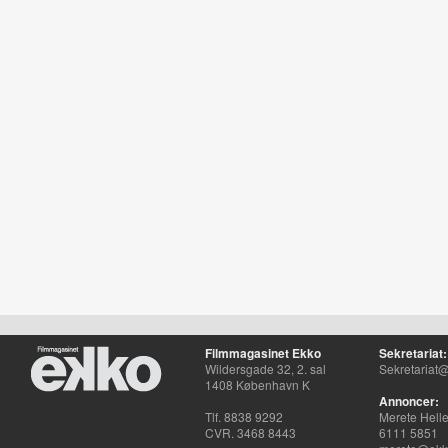
Filmmagasinet Ekko
Sekretariat:
Wildersgade 32, 2. sal
Sekretariat@
1408 København K
Annoncer:
Tlf. 8838 9292
Merete Hell
CVR. 3468 8443
6111 5851