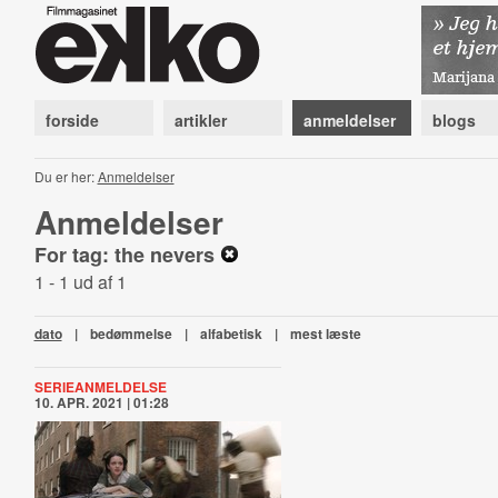
forside
artikler
anmeldelser
blogs
Du er her:
Anmeldelser
Anmeldelser
For tag: the nevers
1 - 1 ud af 1
dato
|
bedømmelse
|
alfabetisk
|
mest læste
SERIEANMELDELSE
10. APR. 2021 | 01:28