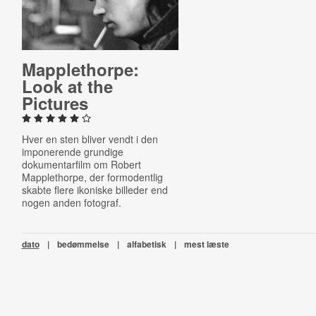
Map­pleth­orpe:
Look at the
Pictures
Hver en sten bliver vendt i den
imponerende grundige
dokumentarfilm om Robert
Mapplethorpe, der formodentlig
skabte flere ikoniske billeder end
nogen anden fotograf.
dato
|
bedømmelse
|
alfabetisk
|
mest læste