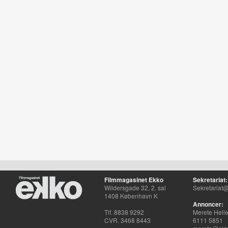
Filmmagasinet Ekko
Sekretariat:
Wildersgade 32, 2. sal
Sekretariat@
1408 København K
Annoncer:
Tlf. 8838 9292
Merete Hell
CVR. 3468 8443
6111 5851