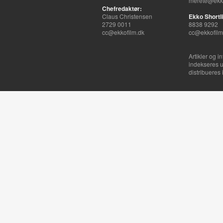
merete@ekko
Chefredaktør:
Claus Christensen
Ekko Shortli
2729 0011
8838 9292
cc@ekkofilm.dk
cc@ekkofilm
Artikler og i
indekseres u
distribueres