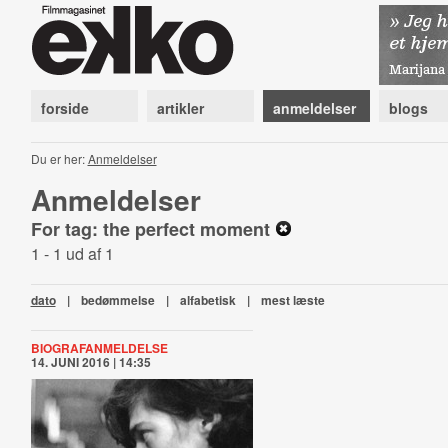
forside
artikler
anmeldelser
blogs
Du er her:
Anmeldelser
Anmeldelser
For tag: the perfect moment
1 - 1 ud af 1
dato
|
bedømmelse
|
alfabetisk
|
mest læste
BIOGRAFANMELDELSE
14. JUNI 2016 | 14:35