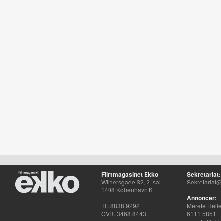
Filmmagasinet Ekko
Sekretariat:
Wildersgade 32, 2. sal
Sekretariat@
1408 København K
Annoncer:
Tlf. 8838 9292
Merete Hell
CVR. 3468 8443
6111 5851