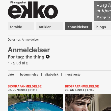
forside
artikler
anmeldelser
blogs
Du er her:
Anmeldelser
Anmeldelser
For tag: the thing
1 - 2 ud af 2
dato
|
bedømmelse
|
alfabetisk
|
mest læste
BIOGRAFANMELDELSE
BIOGRAFANMELDELSE
02. JUNI 2015 | 21:14
08. OKT. 2014 | 17:52