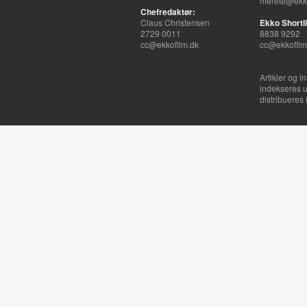
merete@ekko
Chefredaktør:
Claus Christensen
Ekko Shortli
2729 0011
8838 9292
cc@ekkofilm.dk
cc@ekkofilm
Artikler og i
indekseres u
distribueres