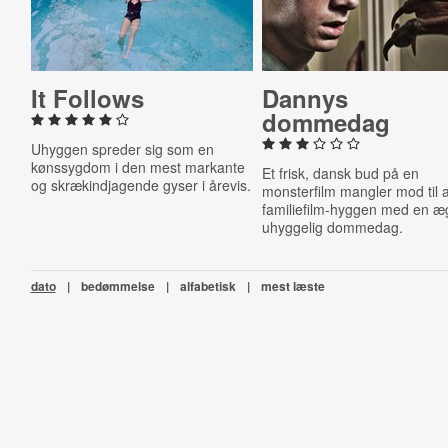
It Follows
Dannys
dommedag
Uhyggen spreder sig som en
kønssygdom i den mest markante
Et frisk, dansk bud på en
og skrækindjagende gyser i årevis.
monsterfilm mangler mod til a
familiefilm-hyggen med en æ
uhyggelig dommedag.
dato
|
bedømmelse
|
alfabetisk
|
mest læste