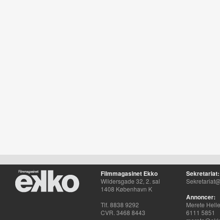
Filmmagasinet Ekko
Sekretariat:
Wildersgade 32, 2. sal
Sekretariat@
1408 København K
Annoncer:
Tlf. 8838 9292
Merete Hell
CVR. 3468 8443
6111 5851