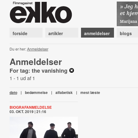
forside
artikler
anmeldelser
blogs
Du er her:
Anmeldelser
Anmeldelser
For tag: the vanishing
1 - 1 ud af 1
dato
|
bedømmelse
|
alfabetisk
|
mest læste
BIOGRAFANMELDELSE
03. OKT. 2019 | 21:16