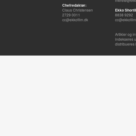
merete@ekko
Chefredaktør:
Claus Christensen
Ekko Shortli
2729 0011
8838 9292
cc@ekkofilm.dk
cc@ekkofilm
Artikler og i
indekseres u
distribueres