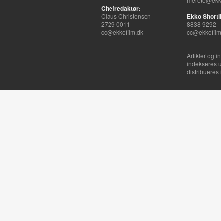
merete@ekko
Chefredaktør:
Claus Christensen
Ekko Shortli
2729 0011
8838 9292
cc@ekkofilm.dk
cc@ekkofilm
Artikler og i
indekseres u
distribueres