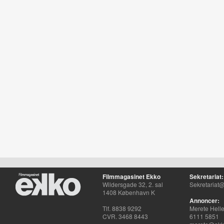
Filmmagasinet Ekko
Sekretariat:
Wildersgade 32, 2. sal
Sekretariat@
1408 København K
Annoncer:
Tlf. 8838 9292
Merete Hell
CVR. 3468 8443
6111 5851