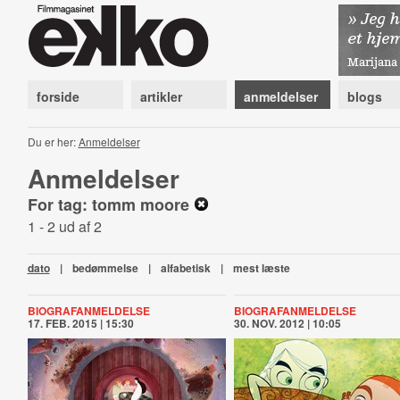
forside
artikler
anmeldelser
blogs
Du er her:
Anmeldelser
Anmeldelser
For tag: tomm moore
1 - 2 ud af 2
dato
|
bedømmelse
|
alfabetisk
|
mest læste
BIOGRAFANMELDELSE
BIOGRAFANMELDELSE
17. FEB. 2015 | 15:30
30. NOV. 2012 | 10:05