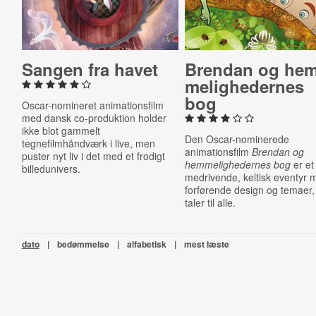
Sangen fra havet
Brendan og hem
me­lig­he­der­nes
bog
Oscar-nomineret animationsfilm
med dansk co-produktion holder
ikke blot gammelt
Den Oscar-nominerede
tegnefilmhåndværk i live, men
animationsfilm
Brendan og
puster nyt liv i det med et frodigt
hemmelighedernes bog
er et
billedunivers.
medrivende, keltisk eventyr 
forførende design og temaer,
taler til alle.
dato
|
bedømmelse
|
alfabetisk
|
mest læste