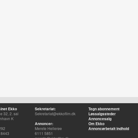
inet Ekko
Sekretariat:
Tegn abonnement
 32, 2. sal
Sekretariat@ekkofilm.dk
Løssalgssteder
nhavn K
Annoncesalg
Annoncer:
Om Ekko
292
Merete Hellerøe
Annoncørbetalt indhold
 8443
6111 5851