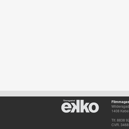
Filmmagas
Wildersgade
1408 Købe
Tlf. 8838 9
CVR. 3468