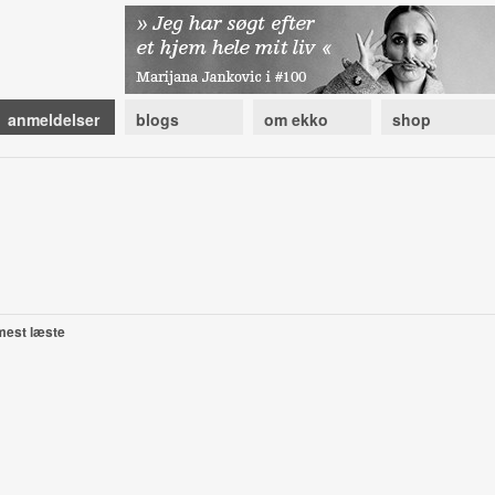
anmeldelser
blogs
om ekko
shop
mest læste