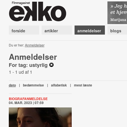
forside
artikler
anmeldelser
blogs
Du er her:
Anmeldelser
Anmeldelser
For tag: ustyrlig
1 - 1 ud af 1
dato
|
bedømmelse
|
alfabetisk
|
mest læste
BIOGRAFANMELDELSE
04. MAR. 2023 | 07:59