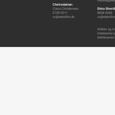
merete@ekko
Chefredaktør:
Claus Christensen
Ekko Shortli
2729 0011
8838 9292
cc@ekkofilm.dk
cc@ekkofilm
Artikler og i
indekseres u
distribueres