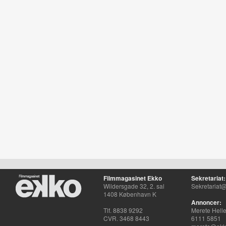
Filmmagasinet Ekko
Sekretariat:
Wildersgade 32, 2. sal
Sekretariat@
1408 København K
Annoncer:
Tlf. 8838 9292
Merete Hell
CVR. 3468 8443
6111 5851