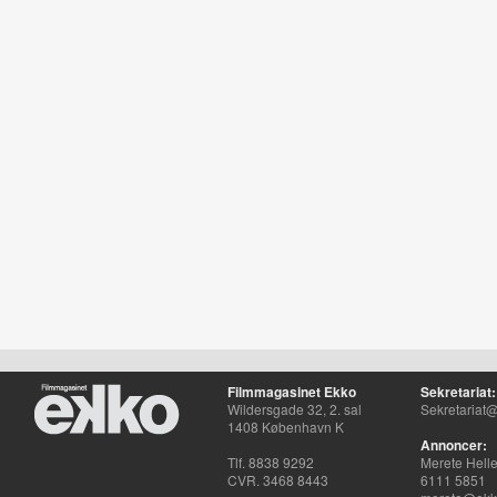
Filmmagasinet Ekko
Sekretariat:
Wildersgade 32, 2. sal
Sekretariat@
1408 København K
Annoncer:
Tlf. 8838 9292
Merete Hell
CVR. 3468 8443
6111 5851