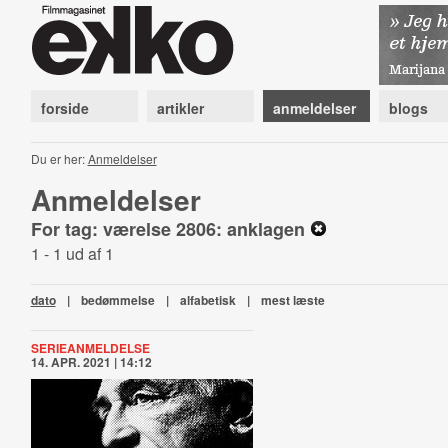
forside
artikler
anmeldelser
blogs
Du er her:
Anmeldelser
Anmeldelser
For tag: værelse 2806: anklagen
1 - 1 ud af 1
dato
|
bedømmelse
|
alfabetisk
|
mest læste
SERIEANMELDELSE
14. APR. 2021 | 14:12