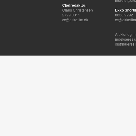
merete@ekko
Chefredaktør:
Claus Christensen
Ekko Shortli
2729 0011
8838 9292
cc@ekkofilm.dk
cc@ekkofilm
Artikler og i
indekseres u
distribueres