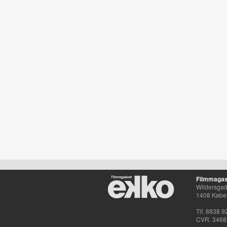
Filmmagas
Wildersgade
1408 Købe
Tlf. 8838 9
CVR. 3468