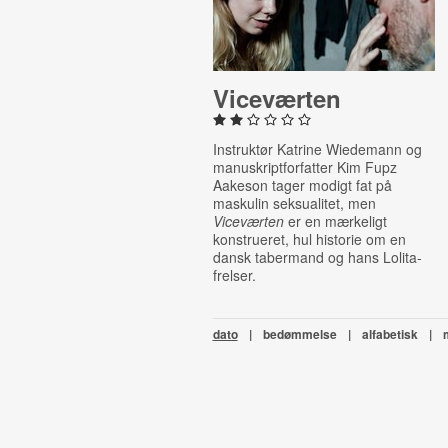
Vi­ce­vær­ten
Instruktør Katrine Wiedemann og
manuskriptforfatter Kim Fupz
Aakeson tager modigt fat på
maskulin seksualitet, men
Viceværten
er en mærkeligt
konstrueret, hul historie om en
dansk tabermand og hans Lolita-
frelser.
dato
|
bedømmelse
|
alfabetisk
|