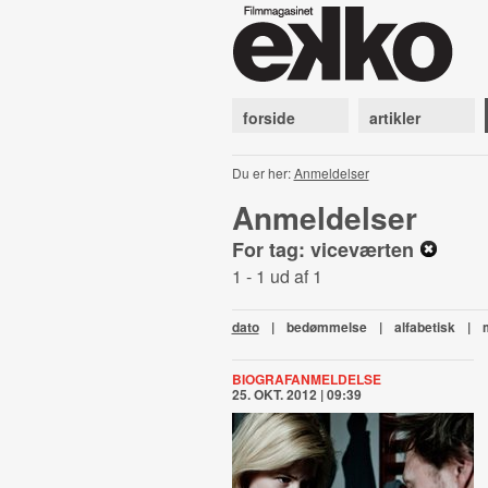
forside
artikler
Du er her:
Anmeldelser
Anmeldelser
For tag: viceværten
1 - 1 ud af 1
dato
|
bedømmelse
|
alfabetisk
|
BIOGRAFANMELDELSE
25. OKT. 2012 | 09:39