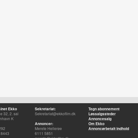
inet Ekko
Sekretariat:
Tegn abonnement
 32, 2. sal
Sekretariat@ekkofilm.dk
Løssalgssteder
nhavn K
Annoncesalg
Annoncer:
Om Ekko
292
Merete Hellerøe
Annoncørbetalt indhold
 8443
6111 5851