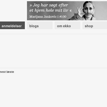
anmeldelser
blogs
om ekko
shop
mest læste