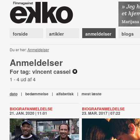
forside
artikler
anmeldelser
blogs
Du er her:
Anmeldelser
Anmeldelser
For tag: vincent cassel
1 - 4 ud af 4
dato
|
bedømmelse
|
alfabetisk
|
mest læste
BIOGRAFANMELDELSE
BIOGRAFANMELDELSE
21. JAN. 2020 | 11:01
23. MAR. 2017 | 07:22