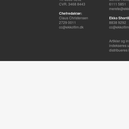
CVR. 3468 8443
6111 5851
merete@ekko
Chefredaktør:
Claus Christensen
Ekko Shortli
2729 0011
8838 9292
cc@ekkofilm.dk
cc@ekkofilm
Artikler og i
indekseres u
distribueres