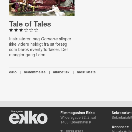
Tale of Tales
Instruktøren bag
Gomorra
slipper
ikke videre heldigt fra sit forsøg
som barok eventyrfortæller. Der
mangler gang i den.
dato
|
bedømmelse
|
alfabetisk
|
mest læste
Filmmagasinet Ekko
Sekretariat:
Wildersgade 32, 2. sal
Sekretariat@
1408 København K
Annoncer:
Tlf. 8838 9292
Merete Hell