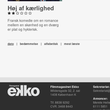
Høj af kærlighed
Fransk komedie om en romance
mellem en skønhed og en dværg
er plat og hyklerisk.
dato
|
bedømmelse
|
alfabetisk
|
mest læste
Filmmagasinet Ekko
Sekretariat:
Wildersgade 32, 2. sal
Sekretariat@
1408 København K
Annoncer:
Tlf. 8838 9292
Merete Hell
CVR. 3468 8443
6111 5851