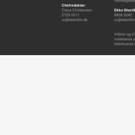
merete@ekko
Chefredaktør:
Claus Christensen
Ekko Shortli
2729 0011
8838 9292
cc@ekkofilm.dk
cc@ekkofilm
Artikler og i
indekseres u
distribueres