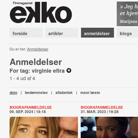
forside
artikler
anmeldelser
blogs
Du er her:
Anmeldelser
Anmeldelser
For tag: virginie efira
1 - 4 ud af 4
dato
|
bedømmelse
|
alfabetisk
|
mest læste
BIOGRAFANMELDELSE
BIOGRAFANMELDELSE
09. SEP. 2024 | 18:18
31. MAR. 2023 | 19:28