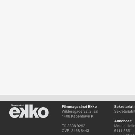
Filmmagasinet Ekko
Sekretariat:
Wildersgade 32, 2. sal
Sekretariat@
1408 København K
Annoncer:
Tlf. 8838 9292
Merete Hell
CVR. 3468 8443
6111 5851