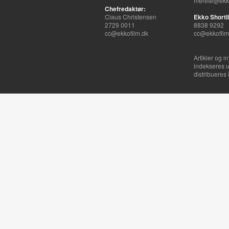
merete@ekko
Chefredaktør:
Claus Christensen
Ekko Shortli
2729 0011
8838 9292
cc@ekkofilm.dk
cc@ekkofilm
Artikler og i
indekseres u
distribueres