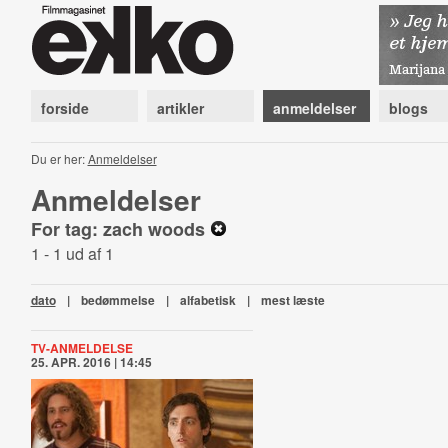
forside
artikler
anmeldelser
blogs
Du er her:
Anmeldelser
Anmeldelser
For tag: zach woods
1 - 1 ud af 1
dato
|
bedømmelse
|
alfabetisk
|
mest læste
TV-ANMELDELSE
25. APR. 2016 | 14:45