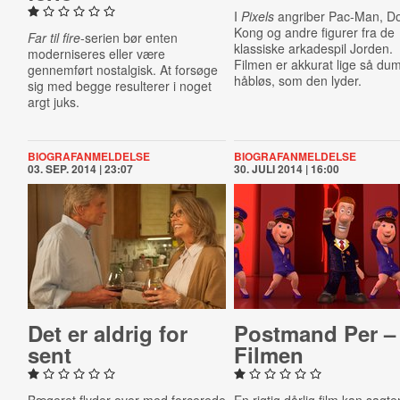
I
Pixels
angriber Pac-Man, D
Kong og andre figurer fra de
Far til fire
-serien bør enten
klassiske arkadespil Jorden.
moderniseres eller være
Filmen er akkurat lige så du
gennemført nostalgisk. At forsøge
håbløs, som den lyder.
sig med begge resulterer i noget
argt juks.
BIOGRAFANMELDELSE
BIOGRAFANMELDELSE
03. SEP. 2014 | 23:07
30. JULI 2014 | 16:00
Det er aldrig for
Postmand Per –
sent
Filmen