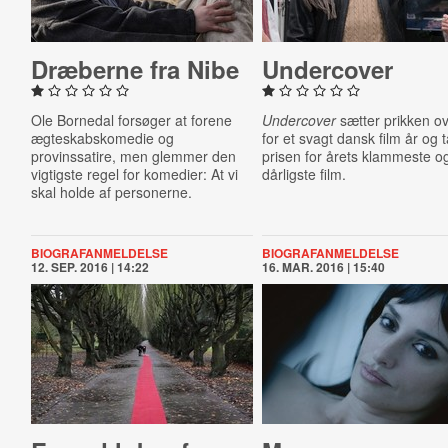
Dræberne fra Nibe
Un­der­cov­er
Ole Bornedal forsøger at forene
Undercover
sætter prikken ove
ægteskabskomedie og
for et svagt dansk film år og 
provinssatire, men glemmer den
prisen for årets klammeste o
vigtigste regel for komedier: At vi
dårligste film.
skal holde af personerne.
BIOGRAFANMELDELSE
BIOGRAFANMELDELSE
12. SEP. 2016 | 14:22
16. MAR. 2016 | 15:40