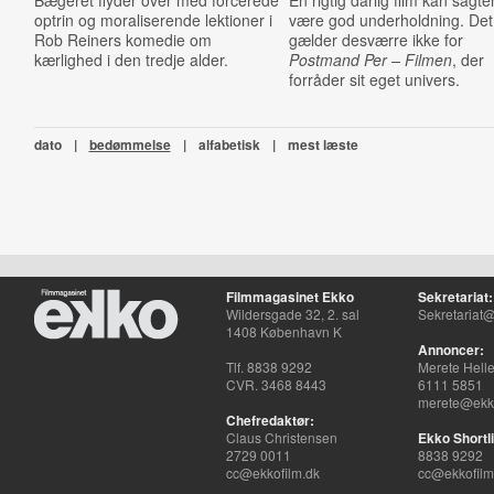
Bægeret flyder over med forcerede
En rigtig dårlig film kan sagt
optrin og moraliserende lektioner i
være god underholdning. Det
Rob Reiners komedie om
gælder desværre ikke for
kærlighed i den tredje alder.
Postmand Per – Filmen
, der
forråder sit eget univers.
dato
|
bedømmelse
|
alfabetisk
|
mest læste
Filmmagasinet Ekko
Sekretariat:
Wildersgade 32, 2. sal
Sekretariat@
1408 København K
Annoncer:
Tlf. 8838 9292
Merete Hell
CVR. 3468 8443
6111 5851
merete@ekko
Chefredaktør:
Claus Christensen
Ekko Shortli
2729 0011
8838 9292
cc@ekkofilm.dk
cc@ekkofilm