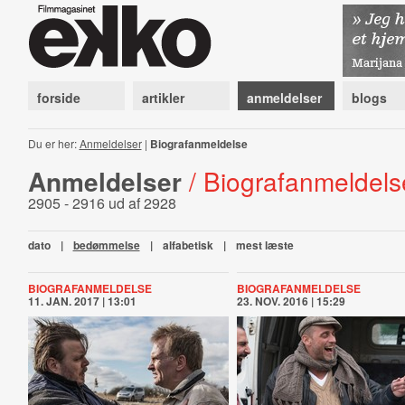
forside
artikler
anmeldelser
blogs
Du er her:
Anmeldelser
|
Biografanmeldelse
Anmeldelser
/ Biografanmeldels
2905 - 2916 ud af 2928
dato
|
bedømmelse
|
alfabetisk
|
mest læste
BIOGRAFANMELDELSE
BIOGRAFANMELDELSE
11. JAN. 2017 | 13:01
23. NOV. 2016 | 15:29