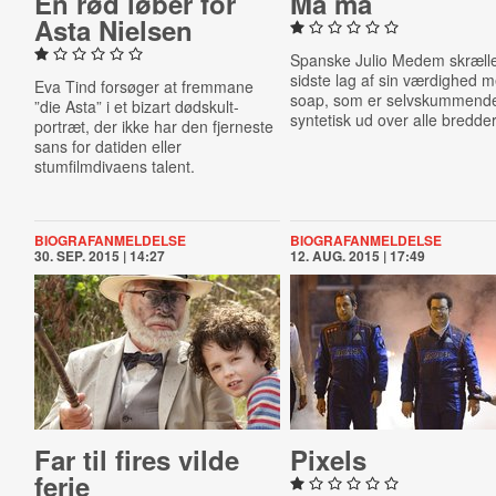
En rød løber for
Ma ma
Asta Nielsen
Spanske Julio Medem skræll
sidste lag af sin værdighed 
Eva Tind forsøger at fremmane
soap, som er selvskummend
”die Asta” i et bizart dødskult-
syntetisk ud over alle bredder
portræt, der ikke har den fjerneste
sans for datiden eller
stumfilmdivaens talent.
BIOGRAFANMELDELSE
BIOGRAFANMELDELSE
30. SEP. 2015 | 14:27
12. AUG. 2015 | 17:49
Far til fires vilde
Pixels
ferie