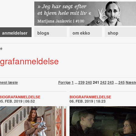
anmeldelser
blogs
om ekko
shop
se
ografanmeldelse
mest læste
Forrige
1
...
239
240
241
242
243
...
245
Næst
BIOGRAFANMELDELSE
BIOGRAFANMELDELSE
05. FEB. 2019 | 06:52
06. FEB. 2019 | 18:23