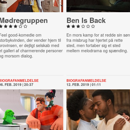
Mødre­grup­pen
Ben Is Back
Feel good-komedie om
En mors kamp for at redde sin søn
storbykvinden, der vender hjem til
fra misbrug har hjertet på rette
provinsen, er dejligt selskab med
sted, men fortaber sig et sted
et galleri af charmerende personer
mellem melodrama og spænding.
og morsom dialog.
BIOGRAFANMELDELSE
BIOGRAFANMELDELSE
06. FEB. 2019 | 20:37
12. FEB. 2019 | 01:11