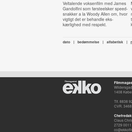
Veltalende voksenfilm med James
Gandolfini som førsteelsker speed-
snakker a la Woody Allen om, hvor
vigtigt det er behandle eks-
kærlighed med respekt.
dato
|
bedømmelse
|
alfabetisk
|
Filmmagas
Wildersgade
1408 Købe
Tlf. 8838 9
CVR. 3468
Chefredak
Claus Chri
2729 0011
cc@ekkofil