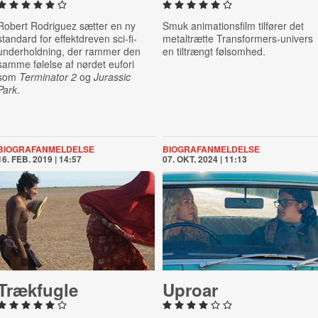
Robert Rodriguez sætter en ny
Smuk animationsfilm tilfører det
standard for effektdreven sci-fi-
metaltrætte Transformers-univers
underholdning, der rammer den
en tiltrængt følsomhed.
samme følelse af nørdet eufori
som
Terminator 2
og
Jurassic
Park
.
BIOGRAFANMELDELSE
BIOGRAFANMELDELSE
16. FEB. 2019 | 14:57
07. OKT. 2024 | 11:13
Trækfugle
Uproar