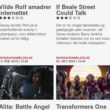
Vilde Rolf smadrer
If Beale Street
in­ter­net­tet
Could Talk
Disney sender Rolf på et
Der er for meget lærestykke og
underholdende eventyr i
pædagogik uden nuancer, når
cyberspace, men stikket bliver
Oscar-vinderen Barry Jenkins
trukket ud for tidligt.
fortæller historien om en sort man
i klemme i det hvide retssystem.
BIOGRAFANMELDELSE
BIOGRAFANMELDELSE
14. FEB. 2019 | 10:00
02. OKT. 2024 | 13:44
Alita: Battle Angel
Trans­formers One