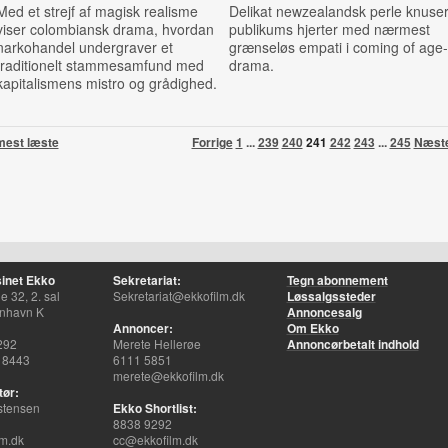
Med et strejf af magisk realisme
Delikat newzealandsk perle knuse
viser colombiansk drama, hvordan
publikums hjerter med nærmest
narkohandel undergraver et
grænseløs empati i coming of age-
traditionelt stammesamfund med
drama.
kapitalismens mistro og grådighed.
mest læste
Forrige
1
...
239
240
241
242
243
...
245
Næst
inet Ekko
Sekretariat:
Tegn abonnement
 32, 2. sal
Sekretariat@ekkofilm.dk
Løssalgssteder
nhavn K
Annoncesalg
Annoncer:
Om Ekko
292
Merete Hellerøe
Annoncørbetalt indhold
 8443
6111 5851
merete@ekkofilm.dk
tør:
stensen
Ekko Shortlist:
8838 9292
m.dk
cc@ekkofilm.dk