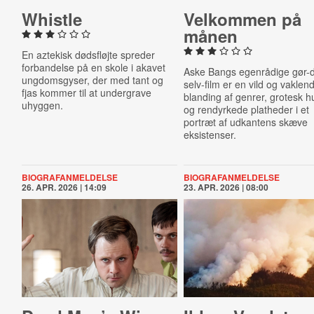
Whistle
Velkommen på
månen
En aztekisk dødsfløjte spreder
forbandelse på en skole i akavet
Aske Bangs egenrådige gør-d
ungdomsgyser, der med tant og
selv-film er en vild og vaklen
fjas kommer til at undergrave
blanding af genrer, grotesk 
uhyggen.
og rendyrkede platheder i et
portræt af udkantens skæve
eksistenser.
BIOGRAFANMELDELSE
BIOGRAFANMELDELSE
26. APR. 2026 | 14:09
23. APR. 2026 | 08:00