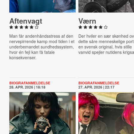
Aftenvagt
Værn
Man får andenhåndsstress af den
Der hviler en sær skønhed o
nervepirrende kamp mod tiden i et
dette såre menneskelige port
underbemandet sundhedssystem,
en svensk original, hvis stille
hvor én fejl kan få fatale
vanvid spejler nutidens krigs
konsekvenser.
BIOGRAFANMELDELSE
BIOGRAFANMELDELSE
28. APR. 2026 | 18:18
27. APR. 2026 | 22:17