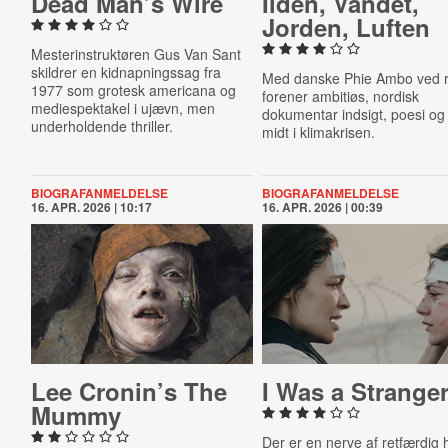
Dead Man’s Wire
Ilden, Vandet,
Jorden, Luften
Mesterinstruktøren Gus Van Sant
skildrer en
kidnapningssag fra
Med danske Phie Ambo ved r
1977 som grotesk americana og
forener ambitiøs, nordisk
mediespektakel i ujævn, men
dokumentar indsigt, poesi og
underholdende thriller.
midt i klimakrisen.
BIOGRAFANMELDELSE
BIOGRAFANMELDELSE
16. APR. 2026 | 10:17
16. APR. 2026 | 00:39
Lee Cronin’s The
I Was a Strange
Mummy
Der er en nerve af retfærdig