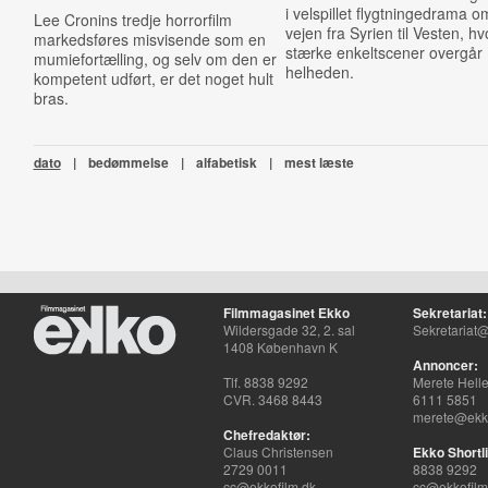
i velspillet flygtningedrama o
Lee Cronins tredje horrorfilm
vejen fra Syrien til Vesten, hv
markedsføres misvisende som en
stærke enkeltscener overgår
mumiefortælling, og selv om den er
helheden.
kompetent udført, er det noget hult
bras.
dato
|
bedømmelse
|
alfabetisk
|
mest læste
Filmmagasinet Ekko
Sekretariat:
Wildersgade 32, 2. sal
Sekretariat@
1408 København K
Annoncer:
Tlf. 8838 9292
Merete Hell
CVR. 3468 8443
6111 5851
merete@ekko
Chefredaktør:
Claus Christensen
Ekko Shortli
2729 0011
8838 9292
cc@ekkofilm.dk
cc@ekkofilm