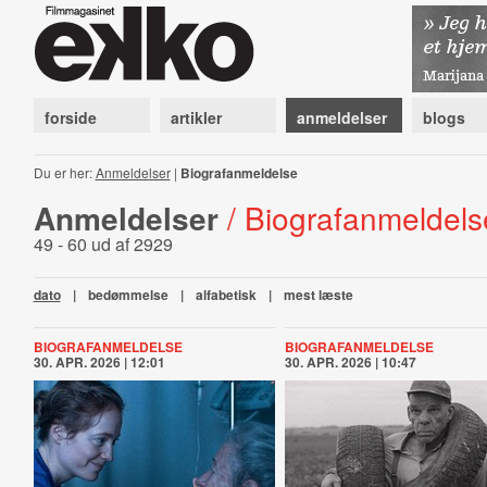
forside
artikler
anmeldelser
blogs
Du er her:
Anmeldelser
|
Biografanmeldelse
Anmeldelser
/ Biografanmeldels
49 - 60 ud af 2929
dato
|
bedømmelse
|
alfabetisk
|
mest læste
BIOGRAFANMELDELSE
BIOGRAFANMELDELSE
30. APR. 2026 | 12:01
30. APR. 2026 | 10:47