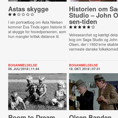
Astas skygge
Historien om S
Studio – John O
sen-​ti­den
I sin portrætbog om Asta Nielsen
kommer Eva Tinds egen historie til
at skygge for hovedpersonen, som
Velresearchet og kærligt detal
hun mangler kritisk distance til.
bog om Saga Studio og John
Olsen, der i 1950’erne skabt
varmeste danske folkekomedi
BOGANMELDELSE
BOGANMELDELSE
06. JULI 2018 | 11:44
18. OKT. 2018 | 07:31
Room to Dream
Olsen Banden