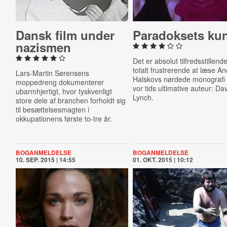
Dansk film under
Pa­ra­dok­sets ku
nazismen
Det er absolut tilfredsstillend
totalt frustrerende at læse A
Lars-Martin Sørensens
Halskovs nørdede monografi
moppedreng dokumenterer
vor tids ultimative auteur: Da
ubarmhjertigt, hvor tyskvenligt
Lynch.
store dele af branchen forholdt sig
til besættelsesmagten i
okkupationens første to-tre år.
BOGANMELDELSE
BOGANMELDELSE
10. SEP. 2015 | 14:55
01. OKT. 2015 | 10:12