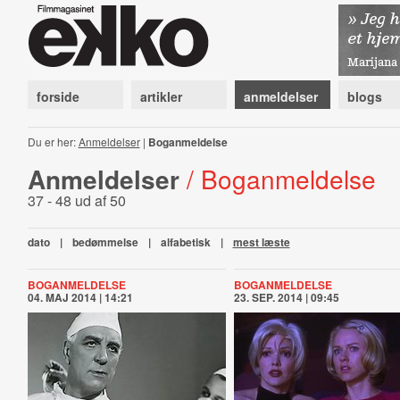
forside
artikler
anmeldelser
blogs
Du er her:
Anmeldelser
|
Boganmeldelse
Anmeldelser
/ Boganmeldelse
37 - 48 ud af 50
dato
|
bedømmelse
|
alfabetisk
|
mest læste
BOGANMELDELSE
BOGANMELDELSE
04. MAJ 2014 | 14:21
23. SEP. 2014 | 09:45