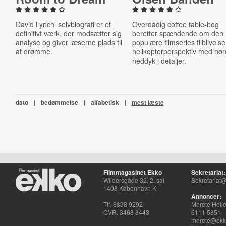
David Lynch’ selvbiografi er et
Overdådig coffee table-bog
definitivt værk, der modsætter sig
beretter spændende om den
analyse og giver læserne plads til
populære filmseries tilblivelse
at drømme.
helikopterperspektiv med nø
neddyk i detaljer.
dato
|
bedømmelse
|
alfabetisk
|
mest læste
Filmmagasinet Ekko
Sekretariat:
Wildersgade 32, 2. sal
Sekretariat@
1408 København K
Annoncer:
Tlf. 8838 9292
Merete Hell
CVR. 3468 8443
6111 5851
merete@ekko