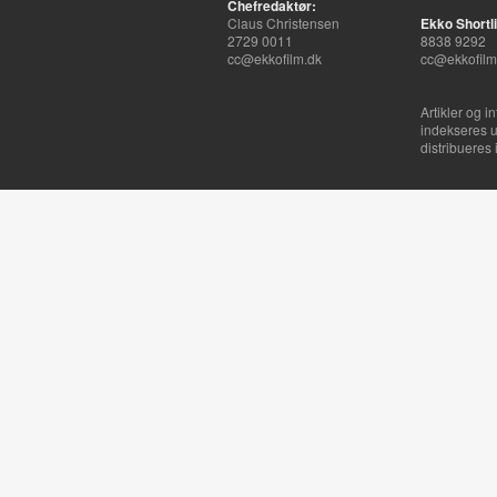
Chefredaktør:
Claus Christensen
Ekko Shortli
2729 0011
8838 9292
cc@ekkofilm.dk
cc@ekkofilm
Artikler og i
indekseres u
distribueres