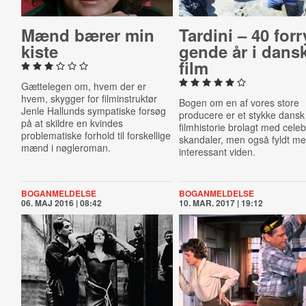
Mænd bærer min
Tardini – 40 for­r
kiste
gen­de år i dans
film
Gættelegen om, hvem der er
hvem, skygger for filminstruktør
Bogen om en af vores store
Jenle Hallunds sympatiske forsøg
producere er et stykke dansk
på at skildre en kvindes
filmhistorie brolagt med cele
problematiske forhold til forskellige
skandaler, men også fyldt m
mænd i nøgleroman.
interessant viden.
BOGANMELDELSE
BOGANMELDELSE
06. MAJ 2016 | 08:42
10. MAR. 2017 | 19:12