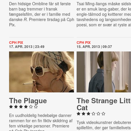
Den hidsige Ombline får sit første
Tsai Ming-liangs måske sidste
barn bag tremmer i fransk
er en smuk lang-gaber, der 
fængselsfilm, der er i familie med
engle-tålmod og kvitterer me
danske
R
. Premiere tirsdag på Cph
tavshedens og langsomhede
Pix.
poesi, som er svær at ryste af
CPH PIX
CPH PIX
17. APR. 2013 | 23:49
15. APR. 2013 | 09:37
The Plague
The Strange Litt
Cat
En uudholdelig hedebølge danner
rammen for en fin fiktiv skildring af
Tysk videokunstner debuter
fem virkelige personer. Premiere
spillefilm, der gør familielivets