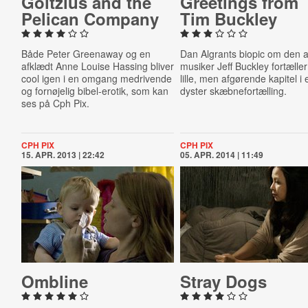
Goltzius and the
Greetings from
Pelican Company
Tim Buckley
Både Peter Greenaway og en
Dan Algrants biopic om den 
afklædt Anne Louise Hassing bliver
musiker Jeff Buckley fortæller
cool igen i en omgang medrivende
lille, men afgørende kapitel i 
og fornøjelig bibel-erotik, som kan
dyster skæbnefortælling.
ses på Cph Pix.
CPH PIX
CPH PIX
15. APR. 2013 | 22:42
05. APR. 2014 | 11:49
Ombline
Stray Dogs