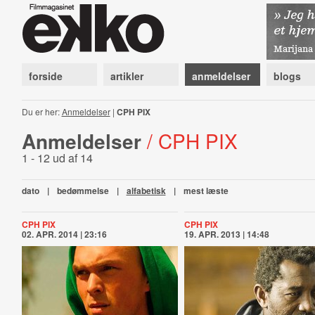
forside
artikler
anmeldelser
blogs
Du er her:
Anmeldelser
|
CPH PIX
Anmeldelser
/ CPH PIX
1 - 12 ud af 14
dato
|
bedømmelse
|
alfabetisk
|
mest læste
CPH PIX
CPH PIX
02. APR. 2014 | 23:16
19. APR. 2013 | 14:48