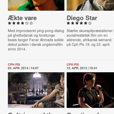
Ækte vare
Diego Star
Med improviseret ping-pong-dialog
Stærke skuespilpræstationer 
på ghettodansk og tonstunge
socialrealistisk film om en
beats fanger Fenar Ahmads solide
aldrende, afrikansk sømand. 
debut pulsen i dansk ungdomsfilm
på Cph Pix 19. og 23. april.
anno 2014.
CPH PIX
CPH PIX
03. APR. 2014 | 14:07
12. APR. 2013 | 10:41