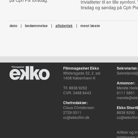
på Cph Pix torsdag.
trivialiteter til en lille symfoni
tirsdag og søndag på Cph Pix
dato
|
bedømmelse
|
alfabetisk
|
mest læste
Filmmagasinet Ekko
Sekretariat:
Wildersgade 32, 2. sal
Sekretariat@
1408 København K
Annoncer:
Tlf. 8838 9292
Merete Hell
CVR. 3468 8443
6111 5851
merete@ekko
Chefredaktør:
Claus Christensen
Ekko Shortli
2729 0011
8838 9292
cc@ekkofilm.dk
cc@ekkofilm
Artikler og i
indekseres u