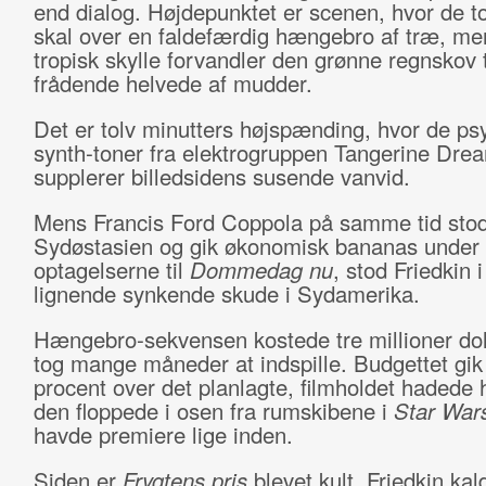
end dialog. Højdepunktet er scenen, hvor de t
skal over en faldefærdig hængebro af træ, me
tropisk skylle forvandler den grønne regnskov t
frådende helvede af mudder.
Det er tolv minutters højspænding, hvor de ps
synth-toner fra elektrogruppen Tangerine Dre
supplerer billedsidens susende vanvid.
Mens Francis Ford Coppola på samme tid stod
Sydøstasien og gik økonomisk bananas under
optagelserne til
Dommedag nu
, stod Friedkin i
lignende synkende skude i Sydamerika.
Hængebro-sekvensen kostede tre millioner dol
tog mange måneder at indspille. Budgettet gik
procent over det planlagte, filmholdet hadede
den floppede i osen fra rumskibene i
Star War
havde premiere lige inden.
Siden er
Frygtens pris
blevet kult. Friedkin kal