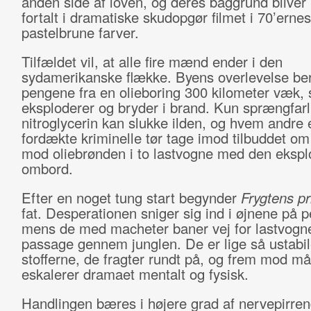
anden side af loven, og deres baggrund bliver
fortalt i dramatiske skudopgør filmet i 70’ernes
pastelbrune farver.
Tilfældet vil, at alle fire mænd ender i den
sydamerikanske flække. Byens overlevelse be
pengene fra en olieboring 300 kilometer væk,
eksploderer og bryder i brand. Kun sprængfarl
nitroglycerin kan slukke ilden, og hvem andre 
fordækte kriminelle tør tage imod tilbuddet om
mod oliebrønden i to lastvogne med den eksplo
ombord.
Efter en noget tung start begynder
Frygtens
pr
fat. Desperationen sniger sig ind i øjnene på 
mens de med macheter baner vej for lastvogn
passage gennem junglen. De er lige så ustabi
stofferne, de fragter rundt på, og frem mod må
eskalerer dramaet mentalt og fysisk.
Handlingen bæres i højere grad af nervepirren