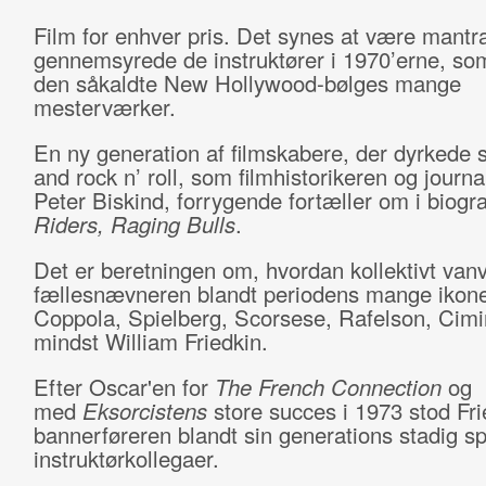
Film for enhver pris. Det synes at være mantra
gennemsyrede de instruktører i 1970’erne, so
den såkaldte New Hollywood-bølges mange
mesterværker.
En ny generation af filmskabere, der dyrkede 
and rock n’ roll, som filmhistorikeren og journa
Peter Biskind, forrygende fortæller om i biogr
Riders, Raging Bulls
.
Det er beretningen om, hvordan kollektivt vanv
fællesnævneren blandt periodens mange ikon
Coppola, Spielberg, Scorsese, Rafelson, Cimi
mindst William Friedkin.
Efter Oscar'en for
The French Connection
og
med
Eksorcistens
store succes i 1973 stod Fr
bannerføreren blandt sin generations stadig s
instruktørkollegaer.