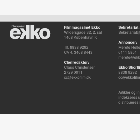
Filmmagasinet Ekko
Sekretariat:
Wildersgade 32, 2. sal
Sekretariat@
1408 København K
Annoncer:
Tlf. 8838 9292
Merete Hell
CVR. 3468 8443
6111 5851
merete@ekko
Chefredaktør:
Claus Christensen
Ekko Shortli
2729 0011
8838 9292
cc@ekkofilm.dk
cc@ekkofilm
Artikler og i
indekseres u
distribueres