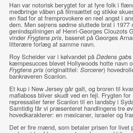
Han var notorisk berygtet for at fyre folk i flæn
medbringe våben på filmsættet og stikke skues
en flad for at fremprovokere en reel angst i an
dem. Men sejrens sødme sluttede brat i 1977
genindspilningen af Henri-Georges Clouzots 
vinder
Frygtens pris
, baseret på Georges Arn
litterære forlæg af samme navn.
Roy Scheider var i kølvandet på
Dødens gab
s
kæmpesucces blevet Hollywoods hotte navn og 
Frygtens pris
(originaltitel:
Sorcerer
) hovedrol
bankrøveren Scanlon.
Et kup i New Jersey går galt, og broren til kva
mafiaboss bliver skudt ved en fejl. Frygten for
repressalier fører Scanlon til en landsby i Syd
Samtidig får vi præsenteret handlingens tre øv
hovedkarakterer: en mexicaner, israeler og f
Det er fire mænd, som betaler prisen for livet