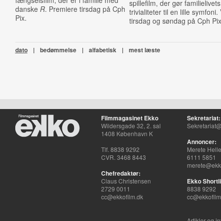
fængselsfilm, der er i familie med
spillefilm, der gør familielivets
danske
R
. Premiere tirsdag på Cph
trivialiteter til en lille symfoni
Pix.
tirsdag og søndag på Cph Pix
dato
|
bedømmelse
|
alfabetisk
|
mest læste
Filmmagasinet Ekko
Sekretariat:
Wildersgade 32, 2. sal
Sekretariat@
1408 København K
Annoncer:
Tlf. 8838 9292
Merete Hell
CVR. 3468 8443
6111 5851
merete@ekko
Chefredaktør:
Claus Christensen
Ekko Shortli
2729 0011
8838 9292
cc@ekkofilm.dk
cc@ekkofilm
Artikler og i