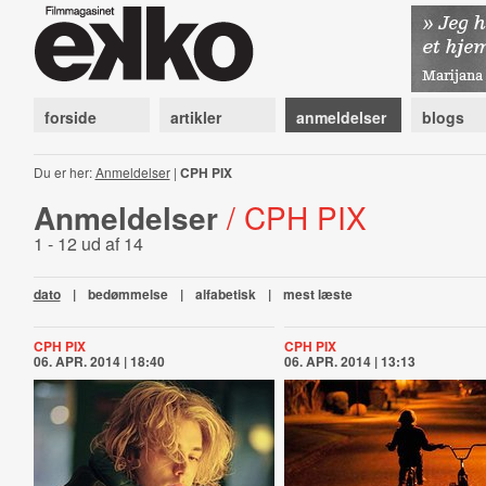
forside
artikler
anmeldelser
blogs
Du er her:
Anmeldelser
|
CPH PIX
Anmeldelser
/ CPH PIX
1 - 12 ud af 14
dato
|
bedømmelse
|
alfabetisk
|
mest læste
CPH PIX
CPH PIX
06. APR. 2014 | 18:40
06. APR. 2014 | 13:13