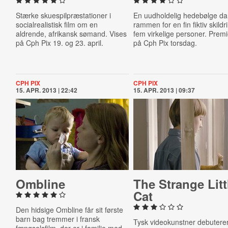
Stærke skuespilpræstationer i
En uudholdelig hedebølge d
socialrealistisk film om en
rammen for en fin fiktiv skildr
aldrende, afrikansk sømand. Vises
fem virkelige personer. Prem
på Cph Pix 19. og 23. april.
på Cph Pix torsdag.
CPH PIX
CPH PIX
15. APR. 2013 | 22:42
15. APR. 2013 | 09:37
Ombline
The Strange Litt
Cat
Den hidsige Ombline får sit første
barn bag tremmer i fransk
Tysk videokunstner debuter