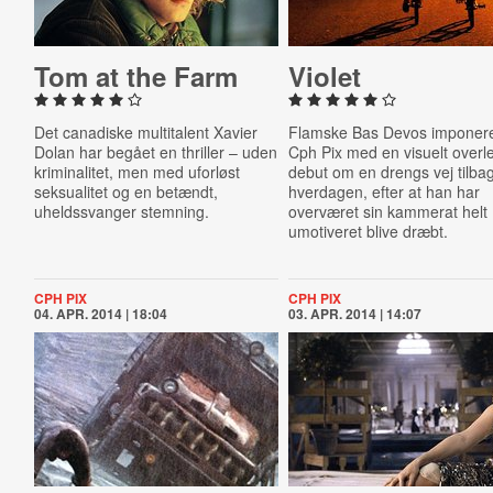
Tom at the Farm
Violet
Det canadiske multitalent Xavier
Flamske Bas Devos imponer
Dolan har begået en thriller – uden
Cph Pix med en visuelt overl
kriminalitet, men med uforløst
debut om en drengs vej tilbage
seksualitet og en betændt,
hverdagen, efter at han har
uheldssvanger stemning.
overværet sin kammerat helt
umotiveret blive dræbt.
CPH PIX
CPH PIX
04. APR. 2014 | 18:04
03. APR. 2014 | 14:07