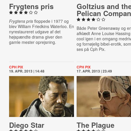
Frygtens pris
Goltzius and th
Pelican Compa
Frygtens pris
floppede i 1977 og
blev William Friedkins Waterloo. En
Både Peter Greenaway og e
nyrestaureret udgave af det
afklædt Anne Louise Hassing 
højspændte drama giver den
cool igen i en omgang medri
gamle mester oprejsning.
og fornøjelig bibel-erotik, so
ses på Cph Pix.
CPH PIX
CPH PIX
19. APR. 2013 | 14:48
17. APR. 2013 | 23:49
Diego Star
The Plague