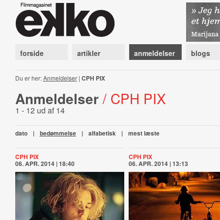
forside
artikler
anmeldelser
blogs
Du er her:
Anmeldelser
|
CPH PIX
Anmeldelser
/ CPH PIX
1 - 12 ud af 14
dato
|
bedømmelse
|
alfabetisk
|
mest læste
CPH PIX
CPH PIX
06. APR. 2014 | 18:40
06. APR. 2014 | 13:13