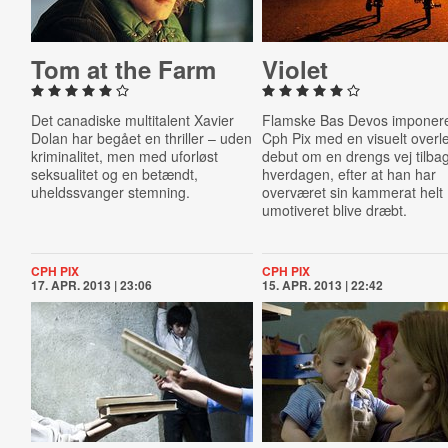
Tom at the Farm
Violet
Det canadiske multitalent Xavier
Flamske Bas Devos imponer
Dolan har begået en thriller – uden
Cph Pix med en visuelt overl
kriminalitet, men med uforløst
debut om en drengs vej tilbage
seksualitet og en betændt,
hverdagen, efter at han har
uheldssvanger stemning.
overværet sin kammerat helt
umotiveret blive dræbt.
CPH PIX
CPH PIX
17. APR. 2013 | 23:06
15. APR. 2013 | 22:42