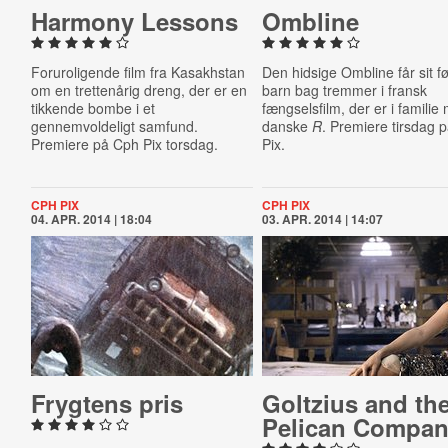
Harmony Lessons
Ombline
Foruroligende film fra Kasakhstan
Den hidsige Ombline får sit f
om en trettenårig dreng, der er en
barn bag tremmer i fransk
tikkende bombe i et
fængselsfilm, der er i familie
gennemvoldeligt samfund.
danske
R
. Premiere tirsdag 
Premiere på Cph Pix torsdag.
Pix.
CPH PIX
CPH PIX
04. APR. 2014 | 18:04
03. APR. 2014 | 14:07
Frygtens pris
Goltzius and th
Pelican Compa