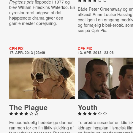
Frygtens pris
floppede i 1977 og
blev William Friedkins Waterloo. En
Både Peter Greenaway og e
nyrestaureret udgave af det
afklædt Anne Louise Hassing 
højspændte drama giver den
cool igen i en omgang medri
gamle mester oprejsning.
og fornøjelig bibel-erotik, so
ses på Cph Pix.
CPH PIX
CPH PIX
17. APR. 2013 | 23:49
13. APR. 2013 | 23:06
The Plague
Youth
En uudholdelig hedebølge danner
To brødre søsætter en idiotis
rammen for en fin fiktiv skildring af
kidnapningsplan i israelsk fi