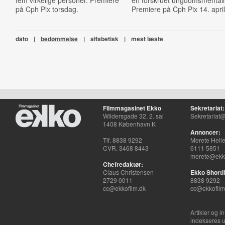
fem virkelige personer. Premiere
en forskruet ungdomsmentalit
på Cph Pix torsdag.
Premiere på Cph Pix 14. april
dato
|
bedømmelse
|
alfabetisk
|
mest læste
Filmmagasinet Ekko
Sekretariat:
Wildersgade 32, 2. sal
Sekretariat@
1408 København K
Annoncer:
Tlf. 8838 9292
Merete Hell
CVR. 3468 8443
6111 5851
merete@ekko
Chefredaktør:
Claus Christensen
Ekko Shortli
2729 0011
8838 9292
cc@ekkofilm.dk
cc@ekkofilm
Artikler og i
indekseres u