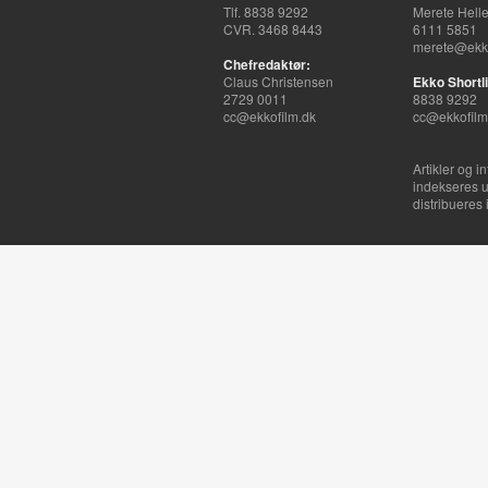
Tlf. 8838 9292
Merete Hell
CVR. 3468 8443
6111 5851
merete@ekko
Chefredaktør:
Claus Christensen
Ekko Shortli
2729 0011
8838 9292
cc@ekkofilm.dk
cc@ekkofilm
Artikler og i
indekseres u
distribueres