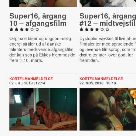
Super16, årgang
Super16, årgan
10 – af­gangs­film
#12 – midt­vejs­fi
Originale idéer og ungdommelig
Dystopier vækkes til live af u
energi stråler ud af danske
filmtalenter med sprudlende f
talenters medrivende afgangsfilm,
og levende filmsprog, som tr
der kan ses på Ekkos hjemmeside
dystre temaer lover godt for
frem til 10. marts.
fremtiden.
KORTFILMANMELDELSE
KORTFILMANMELDELSE
02. JULI 2019 | 12:14
22. NOV. 2018 | 10:18