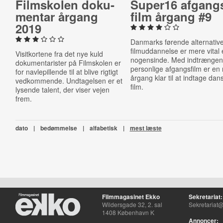
Film­sko­len do­ku­
Super16 af­gang
men­tar årgang
film årgang #9
2019
Danmarks førende alternativ
filmuddannelse er mere vital
Visitkortene fra det nye kuld
nogensinde. Med indtrænge
dokumentarister på Filmskolen er
personlige afgangsfilm er en
for navlepillende til at blive rigtigt
årgang klar til at indtage dan
vedkommende. Undtagelsen er et
film.
lysende talent, der viser vejen
frem.
dato
|
bedømmelse
|
alfabetisk
|
mest læste
Filmmagasinet Ekko
Sekretariat:
Wildersgade 32, 2. sal
Sekretariat@
1408 København K
Annoncer: