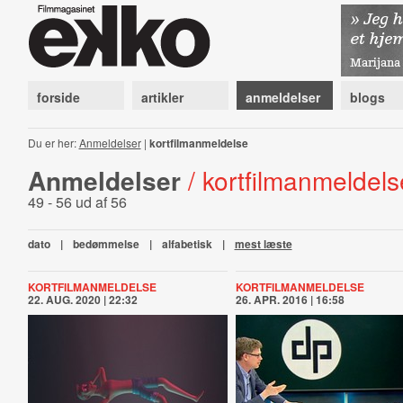
forside
artikler
anmeldelser
blogs
Du er her:
Anmeldelser
|
kortfilmanmeldelse
Anmeldelser
/ kortfilmanmeldels
49 - 56 ud af 56
dato
|
bedømmelse
|
alfabetisk
|
mest læste
KORTFILMANMELDELSE
KORTFILMANMELDELSE
22. AUG. 2020 | 22:32
26. APR. 2016 | 16:58