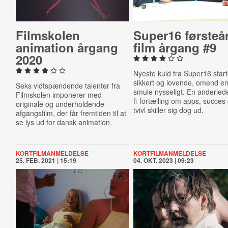
Film­sko­len
Super16 første­å
animation årgang
film årgang #9
2020
Nyeste kuld fra Super16 start
sikkert og lovende, omend e
Seks vidtspændende talenter fra
smule nysseligt. En anderlede
Filmskolen imponerer med
fi-fortælling om apps, succes
originale og underholdende
tvivl skiller sig dog ud.
afgangsfilm, der får fremtiden til at
se lys ud for dansk animation.
KORTFILMANMELDELSE
KORTFILMANMELDELSE
25. FEB. 2021 | 15:19
04. OKT. 2023 | 09:23