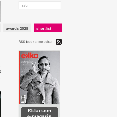
awards 2025
shortlist
RSS-feed / anmeldelser
e