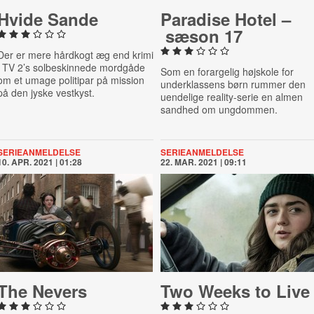
Hvide Sande
Paradise Hotel –
sæson 17
Der er mere hårdkogt æg end krimi
i TV 2’s solbeskinnede mordgåde
Som en forargelig højskole for
om et umage politipar på mission
underklassens børn rummer den
på den jyske vestkyst.
uendelige reality-serie en almen
sandhed om ungdommen.
SERIEANMELDELSE
SERIEANMELDELSE
10. APR. 2021 | 01:28
22. MAR. 2021 | 09:11
The Nevers
Two Weeks to Live