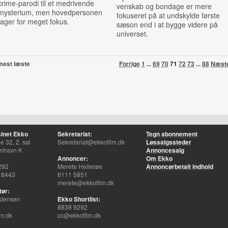
crime-parodi til et medrivende
venskab og bondage er mere
mysterium, men hovedpersonen
fokuseret på at undskylde første
tager for meget fokus.
sæson end i at bygge videre på
universet.
mest læste
Forrige
1
...
69
70
71
72
73
...
88
Næst
inet Ekko
Sekretariat:
Tegn abonnement
 32, 2. sal
Sekretariat@ekkofilm.dk
Løssalgssteder
nhavn K
Annoncesalg
Annoncer:
Om Ekko
292
Merete Hellerøe
Annoncørbetalt indhold
 8443
6111 5851
merete@ekkofilm.dk
tør:
stensen
Ekko Shortlist:
8838 9292
m.dk
cc@ekkofilm.dk