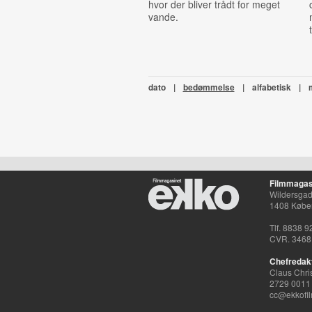
hvor der bliver trådt for meget
vande.
dato
|
bedømmelse
|
alfabetisk
|
Filmmagas
Wildersgade
1408 Købe
Tlf. 8838 9
CVR. 3468
Chefredak
Claus Chri
2729 0011
cc@ekkofil