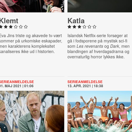
Klemt
Katla
Eva Jins triste og akavede tv-vært
Islandsk Netflix-serie forsøger at
kommer på urkomiske eskapader,
gå i fodsporene på mystisk sci-fi
men karakterens kompleksitet
som
Les revenants
og
Dark
, men
kanaliseres ikke ud i historien.
blandingen af hverdagsdrama og
overnaturlig horror lykkes ikke.
SERIEANMELDELSE
SERIEANMELDELSE
01. MAJ 2021 | 01:06
13. APR. 2021 | 18:38