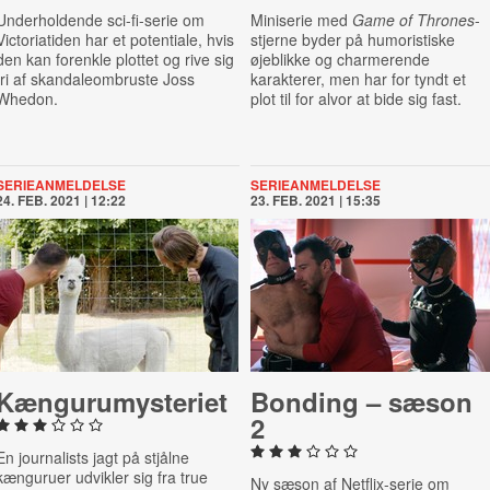
Underholdende sci-fi-serie om
Miniserie med
Game of Thrones
-
Victoriatiden har et potentiale, hvis
stjerne byder på humoristiske
den kan forenkle plottet og rive sig
øjeblikke og charmerende
fri af skandaleombruste Joss
karakterer, men har for tyndt et
Whedon.
plot til for alvor at bide sig fast.
SERIEANMELDELSE
SERIEANMELDELSE
24. FEB. 2021 | 12:22
23. FEB. 2021 | 15:35
Kænguru­myste­ri­et
Bonding – sæson
2
En journalists jagt på stjålne
kænguruer udvikler sig fra true
Ny sæson af Netflix-serie om