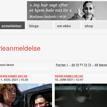
anmeldelser
blogs
om ekko
shop
rieanmeldelse
mest læste
Forrige
1
...
69
70
71
72
73
...
88
Næst
SERIEANMELDELSE
SERIEANMELDELSE
11. AUG. 2021 | 15:20
18. JUNI 2021 | 12:47