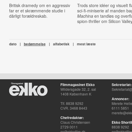
Britisk dramedy om en aggressiv
Trods store idéer og visuelt fl
far er et skræmmende studie i
sci-fi-miniserie af manden b
dårligt forældreskab.
Machina
en tandløs og overfl
spion-thriller om Silicon Valley
dato
|
bedømmelse
|
alfabetisk
|
mest læste
Filmmagasinet Ekko
Sekretariat:
Wildersgade 32, 2. sal
Sekretariat@
1408 København K
Annoncer:
Tlf. 8838 9292
Merete Hell
CVR. 3468 8443
6111 5851
merete@ekko
Chefredaktør:
Claus Christensen
Ekko Shortli
2729 0011
8838 9292
cc@ekkofilm.dk
cc@ekkofilm