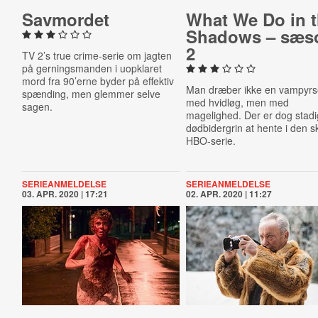
Savmordet
What We Do in 
Shadows – sæs
2
TV 2’s true crime-serie om jagten
på gerningsmanden i uopklaret
mord fra 90’erne byder på effektiv
Man dræber ikke en vampyrs
spænding, men glemmer selve
med hvidløg, men med
sagen.
magelighed. Der er dog stadi
dødbidergrin at hente i den 
HBO-serie.
SERIEANMELDELSE
SERIEANMELDELSE
03. APR. 2020 | 17:21
02. APR. 2020 | 11:27