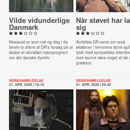
Vilde vi­dun­der­li­ge
Når støvet har l
Danmark
sig
Niveauet er som nat og dag i de
Ambitiøs DR-serie om små
første to afsnit af DR’s forsøg på at
skæbner i terrorens store spil
skabe et storslået naturprogram
fyldt med sympatiske intentio
om det danske dyreliv.
men kunne lære noget af de
grækere.
SERIEANMELDELSE
SERIEANMELDELSE
21. APR. 2020 | 16:12
21. APR. 2020 | 05:45