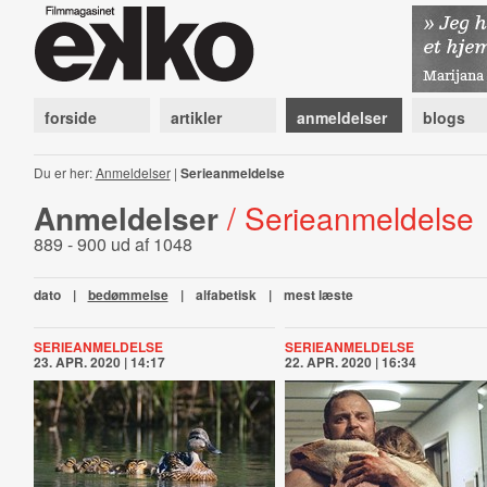
forside
artikler
anmeldelser
blogs
Du er her:
Anmeldelser
|
Serieanmeldelse
Anmeldelser
/ Serieanmeldelse
889 - 900 ud af 1048
dato
|
bedømmelse
|
alfabetisk
|
mest læste
SERIEANMELDELSE
SERIEANMELDELSE
23. APR. 2020 | 14:17
22. APR. 2020 | 16:34