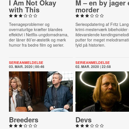
I Am Not Okay
M – en by jager
with This
morder
Teenageproblemer og
Serieopdatering af Fritz Lan
overnaturlige kræfter blandes
krimi-mesterværk bibeholder
effektivt i Netflix-ungdomsdrama,
ildevarslende kendingsmelod
der låner 80’er-æstetik og mørk
putter for meget melodramat
humor fra bedre film og serier.
fyld på historien.
SERIEANMELDELSE
SERIEANMELDELSE
03. MAR. 2020 | 00:46
02. MAR. 2020 | 22:58
Breeders
Devs