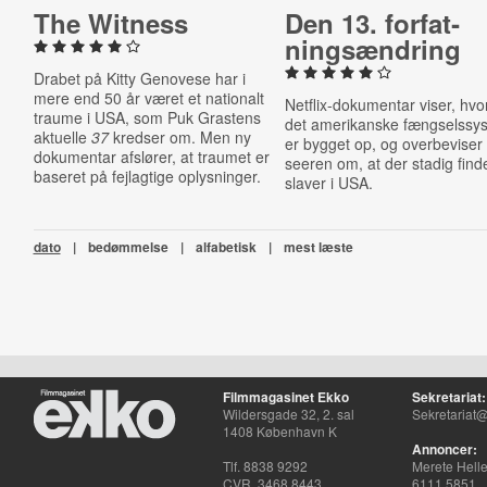
The Witness
Den 13. for­fat­
nings­æn­dring
Drabet på Kitty Genovese har i
mere end 50 år været et nationalt
Netflix-dokumentar viser, hv
traume i USA, som Puk Grastens
det amerikanske fængselssy
aktuelle
37
kredser om. Men ny
er bygget op, og overbeviser
dokumentar afslører, at traumet er
seeren om, at der stadig find
baseret på fejlagtige oplysninger.
slaver i USA.
dato
|
bedømmelse
|
alfabetisk
|
mest læste
Filmmagasinet Ekko
Sekretariat:
Wildersgade 32, 2. sal
Sekretariat@
1408 København K
Annoncer:
Tlf. 8838 9292
Merete Hell
CVR. 3468 8443
6111 5851