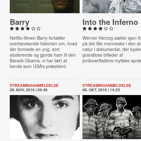
Barry
Into the Inferno
Netflix-filmen
Barry
fortæller
Werner Herzog sætter igen f
overbevisende historien om, hvad
på det lille menneske i den s
der formede en ung, sort
natur i dokumentar, der byde
studerende og gjorde ham til den
grandiose billeder af
Barack Obama, vi har lært at
jordoverfladens mytiske spræ
kende som USA’s præsident.
STREAMINGANMELDELSE
STREAMINGANMELDELSE
08. NOV. 2016 | 06:46
08. OKT. 2016 | 14:25