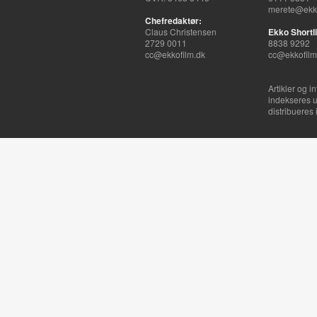
merete@ekko
Chefredaktør:
Claus Christensen
Ekko Shortli
2729 0011
8838 9292
cc@ekkofilm.dk
cc@ekkofilm
Artikler og i
indekseres u
distribueres