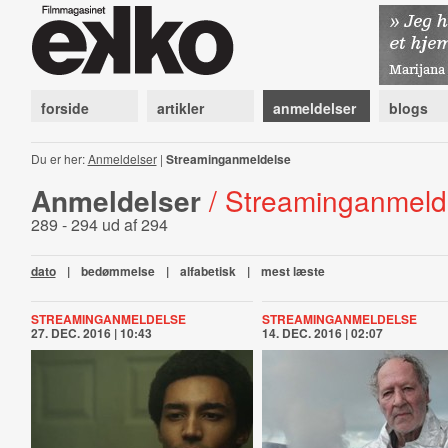
forside
artikler
anmeldelser
blogs
Du er her:
Anmeldelser
|
Streaminganmeldelse
Anmeldelser
/ Streaminganmeld
289 - 294 ud af 294
dato
|
bedømmelse
|
alfabetisk
|
mest læste
STREAMINGANMELDELSE
STREAMINGANMELDELSE
27. DEC. 2016 | 10:43
14. DEC. 2016 | 02:07