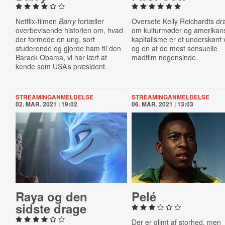
Netflix-filmen
Barry
fortæller
Oversete Kelly Reichardts d
overbevisende historien om, hvad
om kulturmøder og amerikan
der formede en ung, sort
kapitalisme er et underskønt
studerende og gjorde ham til den
og en af de mest sensuelle
Barack Obama, vi har lært at
madfilm nogensinde.
kende som USA’s præsident.
STREAMINGANMELDELSE
STREAMINGANMELDELSE
02. MAR. 2021 | 19:02
06. MAR. 2021 | 13:03
Raya og den
Pelé
sidste drage
Der er glimt af storhed, men