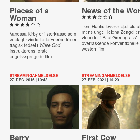
Pieces of a
News of the Wor
Woman
Tom Hanks leverer sjælfuld al
mens unge Helena Zengel er
Vanessa Kirby er i særklasse som
vidunder i Paul Greengrass’
ødelagt kvinde i efterveerne fra en
overraskende konventionelle
tragisk fødsel i
White God
-
westernfilm.
instruktørens første
engelsksprogede film.
STREAMINGANMELDELSE
STREAMINGANMELDELSE
27. DEC. 2016 | 10:43
27. FEB. 2021 | 10:20
Barry
First Cow