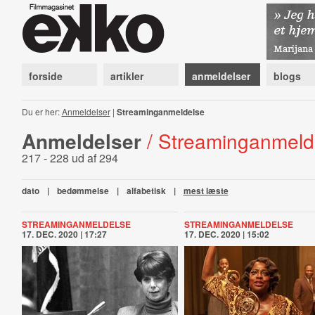
forside
artikler
anmeldelser
blogs
Du er her:
Anmeldelser
|
Streaminganmeldelse
Anmeldelser
/ Streaminganmeld
217 - 228 ud af 294
dato
|
bedømmelse
|
alfabetisk
|
mest læste
STREAMINGANMELDELSE
STREAMINGANMELDELSE
17. DEC. 2020 | 17:27
17. DEC. 2020 | 15:02