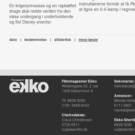
instruktørerne formår at få
Pe
En krigerprinsesse og en rapkæftet
at ligne en 0-0-kamp i regnvej
drage skal redde verden fra den
visse undergang i underholdende
og flot Disney-eventyr.
dato
|
bedømmelse
|
alfabetisk
|
mest læste
Filmmagasinet Ekko
Sekretariat:
Wildersgade 32, 2. sal
Sekretariat@
1408 København K
Annoncer:
Tlf. 8838 9292
Merete Hell
CVR. 3468 8443
6111 5851
merete@ekko
Chefredaktør:
Claus Christensen
Ekko Shortli
2729 0011
8838 9292
cc@ekkofilm.dk
cc@ekkofilm