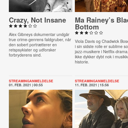
Crazy, Not Insane
Ma Rainey’s Bla
Bottom
Alex Gibneys dokumentar undgår
true crime-genrens faldgruber, når
Viola Davis og Chadwick Bo
den sobert portrætterer en
i sin sidste rolle er sublime 
retspsykiater og udforsker
jazz-musikere i Netflix-drama
forbryderens sind.
ikke dykker dybt nok i musik
historie.
STREAMINGANMELDELSE
STREAMINGANMELDELSE
01. FEB. 2021 | 00:55
11. FEB. 2021 | 15:56