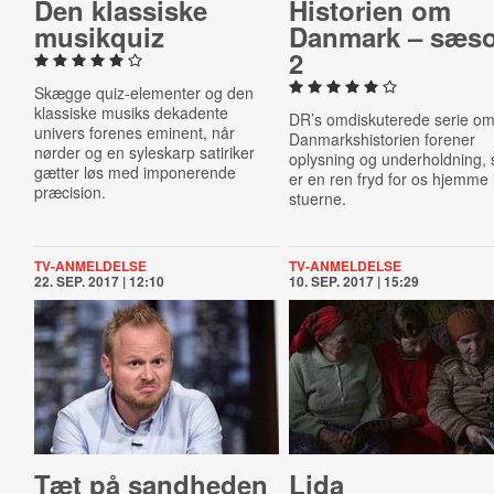
Den klassiske
Historien om
musikquiz
Danmark – sæs
2
Skægge quiz-elementer og den
klassiske musiks dekadente
DR’s omdiskuterede serie o
univers forenes eminent, når
Danmarkshistorien forener
nørder og en syleskarp satiriker
oplysning og underholdning, 
gætter løs med imponerende
er en ren fryd for os hjemme 
præcision.
stuerne.
TV-ANMELDELSE
TV-ANMELDELSE
22. SEP. 2017 | 12:10
10. SEP. 2017 | 15:29
Tæt på sandheden
Lida