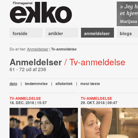
forside
artikler
anmeldelser
blogs
Du er her:
Anmeldelser
|
Tv-anmeldelse
Anmeldelser
/ Tv-anmeldelse
61 - 72 ud af 236
dato
|
bedømmelse
|
alfabetisk
|
mest læste
TV-ANMELDELSE
TV-ANMELDELSE
18. DEC. 2018 | 15:57
29. OKT. 2018 | 09:47