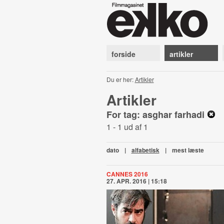
forside
artikler
Du er her:
Artikler
Artikler
For tag: asghar farhadi
1 - 1 ud af 1
dato
|
alfabetisk
|
mest læste
CANNES 2016
27. APR. 2016 | 15:18