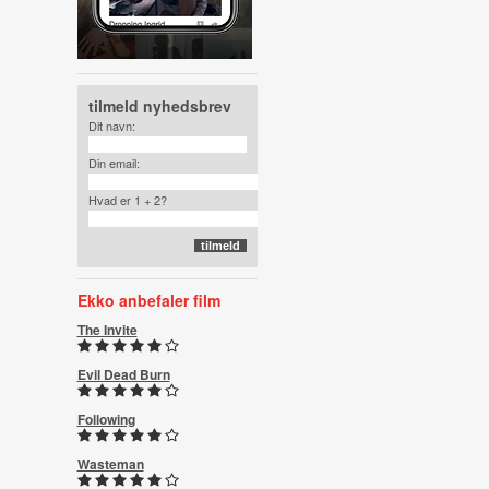
tilmeld nyhedsbrev
Dit navn:
Din email:
Hvad er 1 + 2?
Ekko anbefaler film
The Invite
Evil Dead Burn
Following
Wasteman