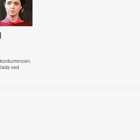
l
dkonkurrencen.
lads ved