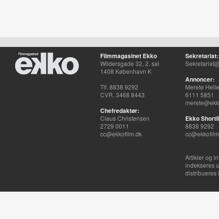
Filmmagasinet Ekko
Sekretariat:
Wildersgade 32, 2. sal
Sekretariat@
1408 København K
Annoncer:
Tlf. 8838 9292
Merete Hell
CVR. 3468 8443
6111 5851
merete@ekko
Chefredaktør:
Claus Christensen
Ekko Shortli
2729 0011
8838 9292
cc@ekkofilm.dk
cc@ekkofilm
Artikler og i
indekseres u
distribueres