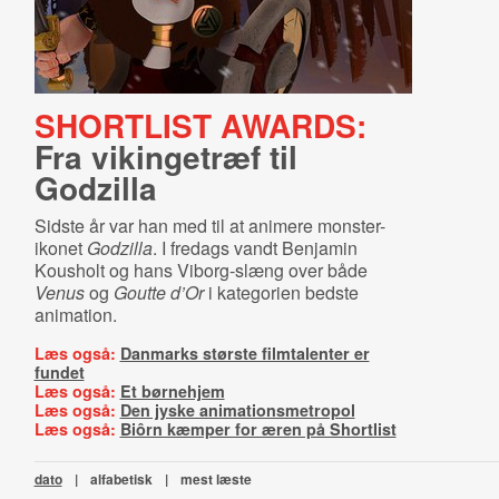
SHORTLIST AWARDS:
Fra vikingetræf til
Godzilla
Sidste år var han med til at animere monster-
ikonet
Godzilla
. I fredags vandt Benjamin
Kousholt og hans Viborg-slæng over både
Venus
og
Goutte d’Or
i kategorien bedste
animation.
Læs også:
Danmarks største filmtalenter er
fundet
Læs også:
Et børnehjem
Læs også:
Den jyske animationsmetropol
Læs også:
Biôrn kæmper for æren på Shortlist
dato
|
alfabetisk
|
mest læste