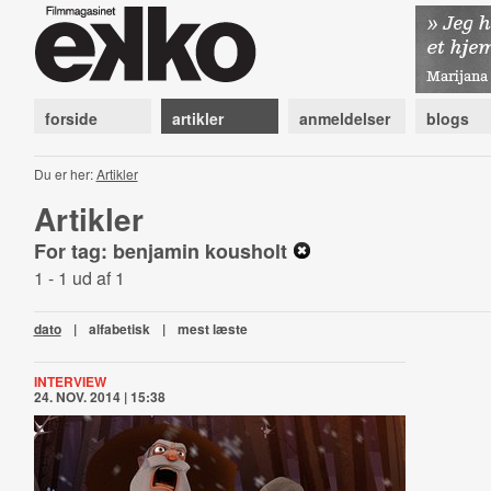
forside
artikler
anmeldelser
blogs
Du er her:
Artikler
Artikler
For tag: benjamin kousholt
1 - 1 ud af 1
dato
|
alfabetisk
|
mest læste
INTERVIEW
24. NOV. 2014 | 15:38