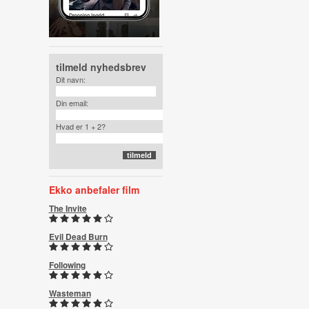
tilmeld nyhedsbrev
Dit navn:
Din email:
Hvad er 1 + 2?
Ekko anbefaler film
The Invite
Evil Dead Burn
Following
Wasteman