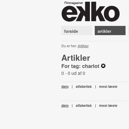
forside
artikler
Du er her:
Artikler
Artikler
For tag: charlot
0 - 0 ud af 0
dato
|
alfabetisk
|
mest læste
dato
|
alfabetisk
|
mest læste