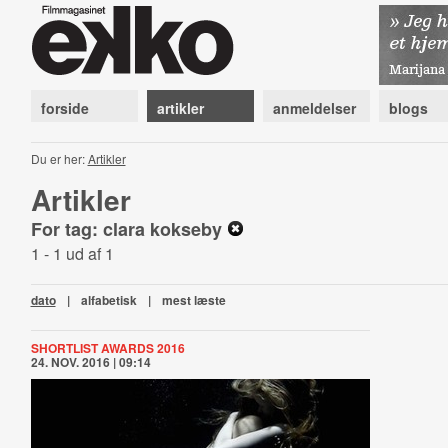
forside
artikler
anmeldelser
blogs
Du er her:
Artikler
Artikler
For tag: clara kokseby
1 - 1 ud af 1
dato
|
alfabetisk
|
mest læste
SHORTLIST AWARDS 2016
24. NOV. 2016 | 09:14