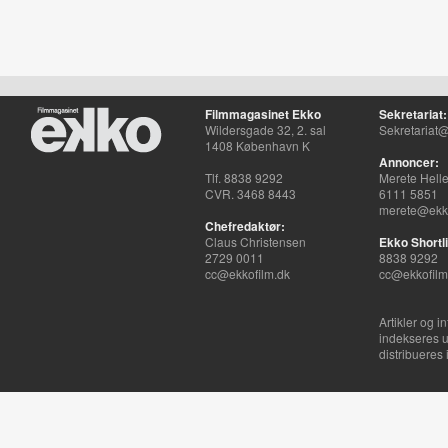
Filmmagasinet Ekko
Sekretariat:
Wildersgade 32, 2. sal
Sekretariat@
1408 København K
Annoncer:
Tlf. 8838 9292
Merete Hell
CVR. 3468 8443
6111 5851
merete@ekko
Chefredaktør:
Claus Christensen
Ekko Shortli
2729 0011
8838 9292
cc@ekkofilm.dk
cc@ekkofilm
Artikler og i
indekseres u
distribueres