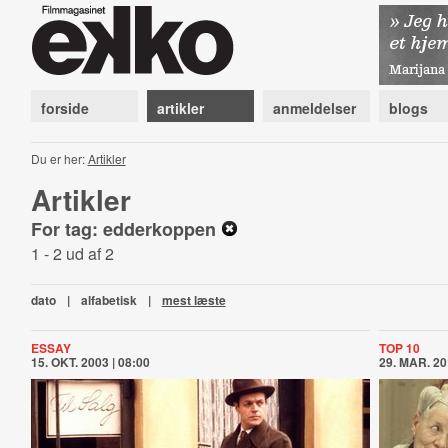
forside
artikler
anmeldelser
blogs
Du er her:
Artikler
Artikler
For tag: edderkoppen
1 - 2 ud af 2
dato
|
alfabetisk
|
mest læste
ESSAY
TOP 10
15. OKT. 2003 | 08:00
29. MAR. 20