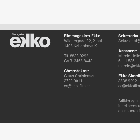
Filmmagasinet Ekko
Sekretariat:
Wildersgade 32, 2. sal
Sekretariat@
1408 København K
Annoncer:
Tlf. 8838 9292
Merete Hell
CVR. 3468 8443
6111 5851
merete@ekko
Chefredaktør:
Claus Christensen
Ekko Shortli
2729 0011
8838 9292
cc@ekkofilm.dk
cc@ekkofilm
Artikler og i
indekseres u
distribueres