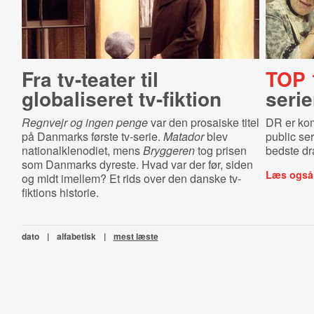
Fra tv-teater til
TOP 
globaliseret tv-fiktion
serie
Regnvejr og ingen penge
var den prosaiske titel
DR er komm
på Danmarks første tv-serie.
Matador
blev
public ser
nationalklenodiet, mens
Bryggeren
tog prisen
bedste dr
som Danmarks dyreste. Hvad var der før, siden
Læs også
og midt imellem? Et rids over den danske tv-
fiktions historie.
dato
|
alfabetisk
|
mest læste