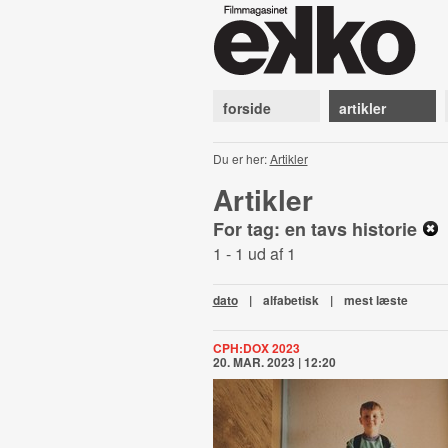
forside
artikler
Du er her:
Artikler
Artikler
For tag: en tavs historie
1 - 1 ud af 1
dato
|
alfabetisk
|
mest læste
CPH:DOX 2023
20. MAR. 2023 | 12:20