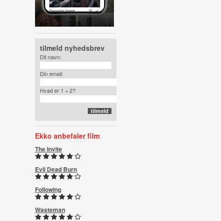
tilmeld nyhedsbrev
Dit navn:
Din email:
Hvad er 1 + 2?
Ekko anbefaler film
The Invite
Evil Dead Burn
Following
Wasteman