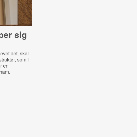
ber sig
evet det, skal
struktør, som i
r en
 ham.