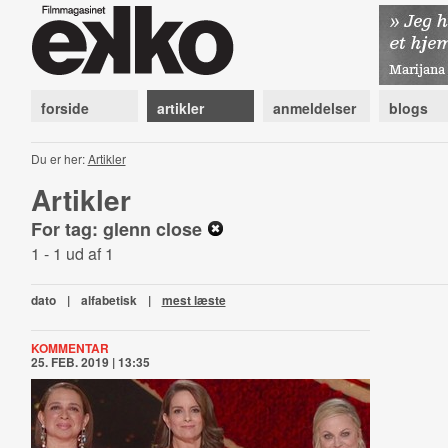
forside
artikler
anmeldelser
blogs
Du er her:
Artikler
Artikler
For tag: glenn close
1 - 1 ud af 1
dato
|
alfabetisk
|
mest læste
KOMMENTAR
25. FEB. 2019 | 13:35