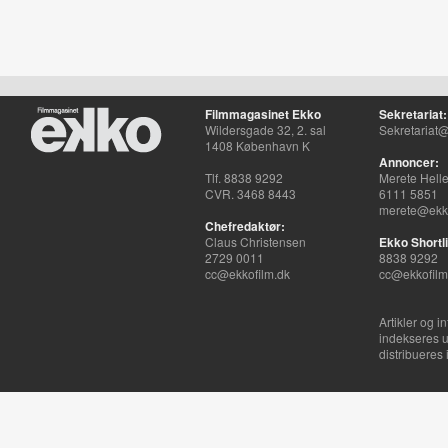
Filmmagasinet Ekko
Sekretariat:
Wildersgade 32, 2. sal
Sekretariat@
1408 København K
Annoncer:
Tlf. 8838 9292
Merete Hell
CVR. 3468 8443
6111 5851
merete@ekko
Chefredaktør:
Claus Christensen
Ekko Shortli
2729 0011
8838 9292
cc@ekkofilm.dk
cc@ekkofilm
Artikler og i
indekseres u
distribueres