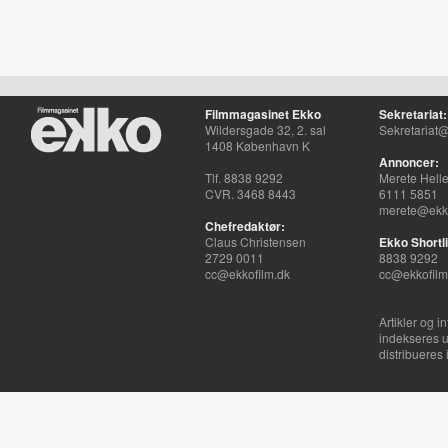
Filmmagasinet Ekko
Sekretariat:
Wildersgade 32, 2. sal
Sekretariat@
1408 København K
Annoncer:
Tlf. 8838 9292
Merete Hell
CVR. 3468 8443
6111 5851
merete@ekko
Chefredaktør:
Claus Christensen
Ekko Shortli
2729 0011
8838 9292
cc@ekkofilm.dk
cc@ekkofilm
Artikler og i
indekseres u
distribueres