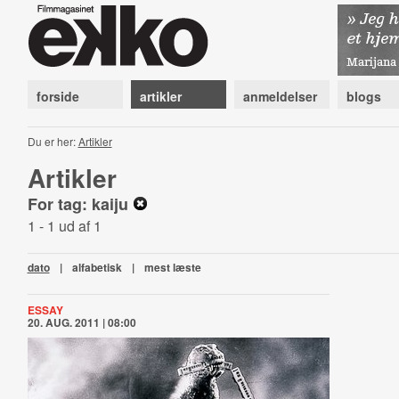
forside
artikler
anmeldelser
blogs
Du er her:
Artikler
Artikler
For tag: kaiju
1 - 1 ud af 1
dato
|
alfabetisk
|
mest læste
ESSAY
20. AUG. 2011 | 08:00